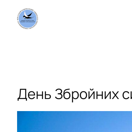
Перейти
до
вмісту
День Збройних с