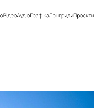
то
Відео
Аудіо
Графіка
Лонгриди
Проєкти