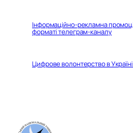
Інформаційно-рекламна промоція
форматі телеграм-каналу
Цифрове волонтерство в Україні