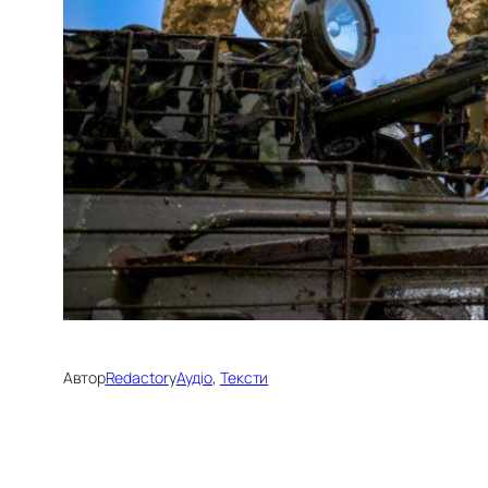
Автор
Redactor
у
Аудіо
, 
Тексти