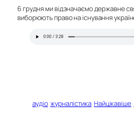
6 грудня ми відзначаємо державне свя
виборюють право на існування українсь
аудіо
журналістика
Найцікавіше