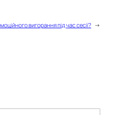
моційного вигорання під час сесії?
→