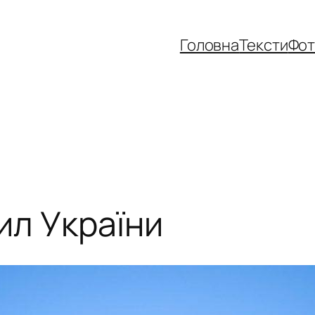
Головна
Тексти
Фо
ил України