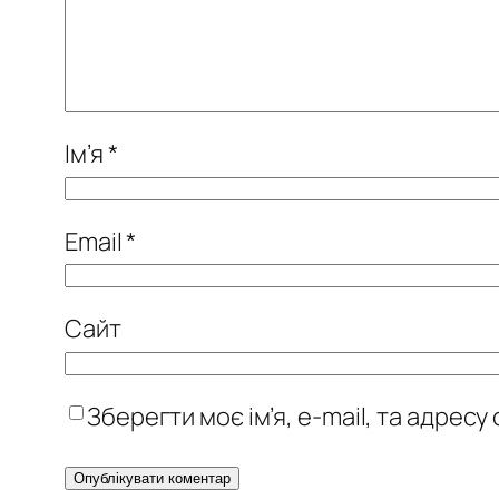
Ім’я
*
Email
*
Сайт
Зберегти моє ім’я, e-mail, та адрес