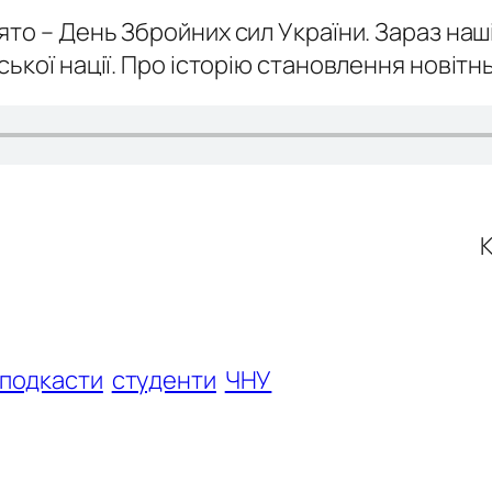
то – День Збройних сил України. Зараз наші
кої нації. Про історію становлення новітньої
К
подкасти
студенти
ЧНУ