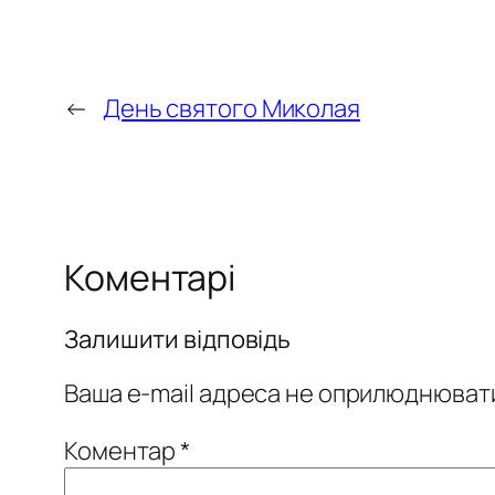
←
День святого Миколая
Коментарі
Залишити відповідь
Ваша e-mail адреса не оприлюднюват
Коментар
*