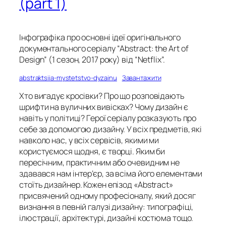
(part 1)
Інфографіка про основні ідеї оригінального
документального серіалу “Abstract: the Art of
Design” (1 сезон, 2017 року) від “Netflix”.
abstraktsiia-mystetstvo-dyzainu
Завантажити
Хто вигадує кросівки? Про що розповідають
шрифти на вуличних вивісках? Чому дизайн є
навіть у політиці? Герої серіалу розказують про
себе за допомогою дизайну. У всіх предметів, які
навколо нас, у всіх сервісів, якими ми
користуємося щодня, є творці. Яким би
пересічним, практичним або очевидним не
здавався нам інтер’єр, за всіма його елементами
стоїть дизайнер. Кожен епізод «Abstract»
присвячений одному професіоналу, який досяг
визнання в певній галузі дизайну: типографіці,
ілюстрації, архітектурі, дизайні костюма тощо.