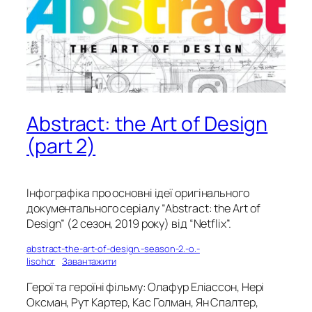
Abstract: the Art of Design
(part 2)
Інфографіка про основні ідеї оригінального
документального серіалу “Abstract: the Art of
Design” (2 сезон, 2019 року) від “Netflix”.
abstract-the-art-of-design.-season-2.-o.-
lisohor
Завантажити
Герої та героїні фільму: Олафур Еліассон, Нері
Оксман, Рут Картер, Кас Голман, Ян Спалтер,