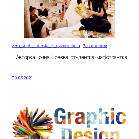
vera_vonh_interviu_z_dyzainerkoiu
Завантажити
Авторка: Ірина Кіреєва, студентка-магістрантка
29.05.2021