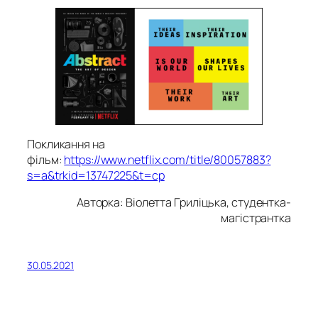
Покликання на
фільм:
https://www.netflix.com/title/80057883?
s=a&trkid=13747225&t=cp
Авторка: Віолетта Гриліцька, студентка-
магістрантка
30.05.2021