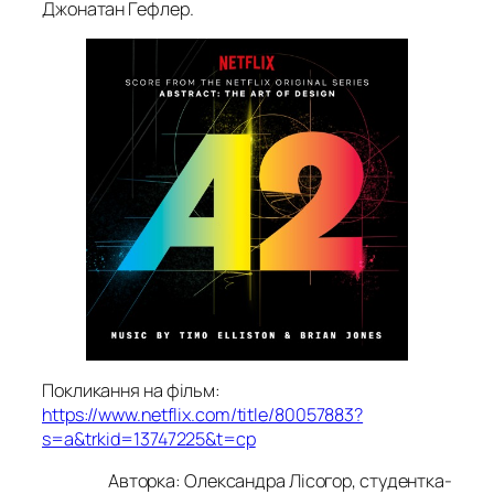
Джонатан Гефлер.
Покликання на фільм:
https://www.netflix.com/title/80057883?
s=a&trkid=13747225&t=cp
Авторка: Олександра Лісогор, студентка-