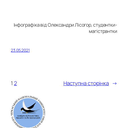
Інфографіка від Олександри Лісогор, студентки-
магістрантки
23.05.2021
1
2
Наступна сторінка
→