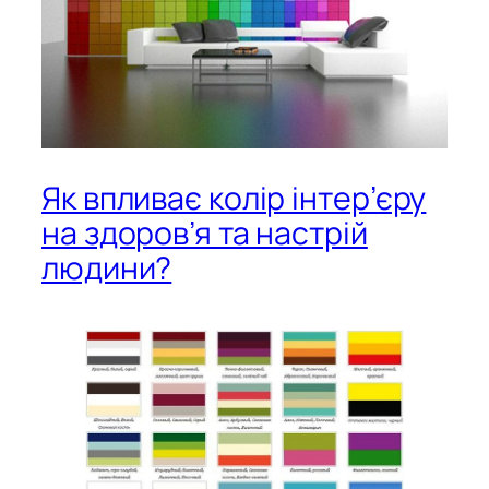
Як впливає колір інтер’єру
на здоров’я та настрій
людини?