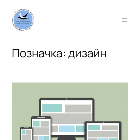
Перейти
до
вмісту
Позначка:
дизайн