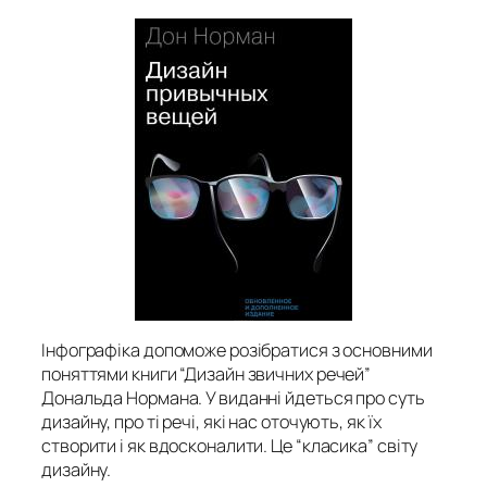
Інфографіка допоможе розібратися з основними
поняттями книги “Дизайн звичних речей”
Дональда Нормана. У виданні йдеться про суть
дизайну, про ті речі, які нас оточують, як їх
створити і як вдосконалити. Це “класика” світу
дизайну.