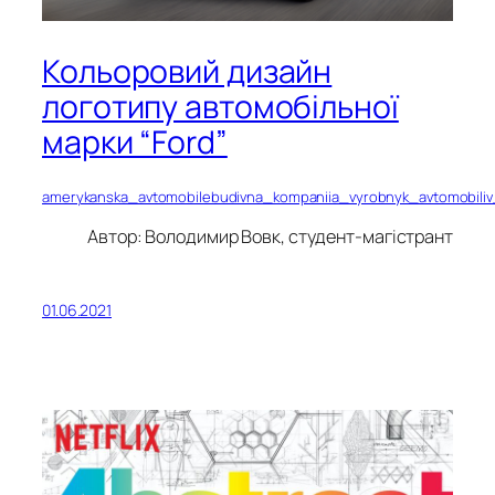
Кольоровий дизайн
логотипу автомобільної
марки “Ford”
amerykanska_avtomobilebudivna_kompaniia_vyrobnyk_avtomobili
Автор: Володимир Вовк, студент-магістрант
01.06.2021