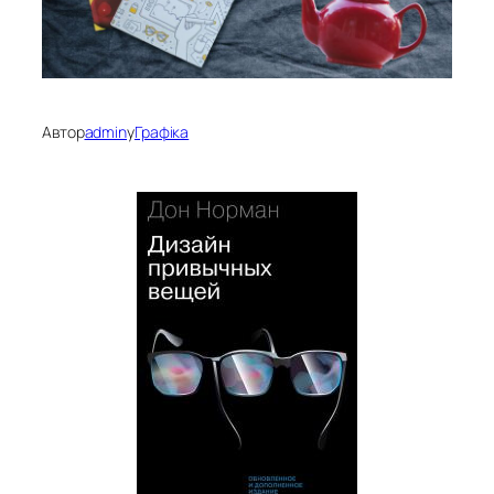
Автор
admin
у
Графіка