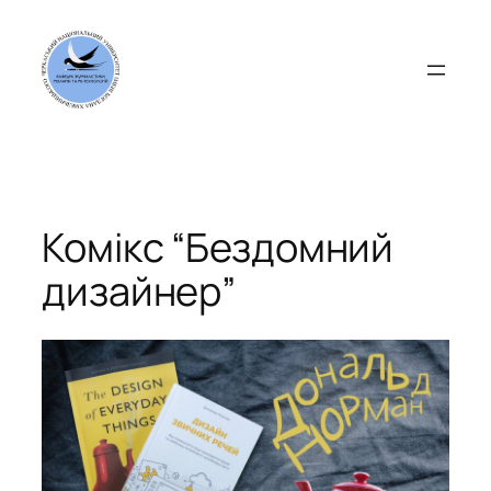
Перейти
до
вмісту
Комікс “Бездомний
дизайнер”