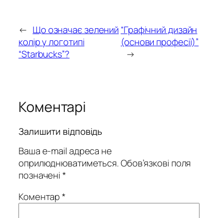
←
Що означає зелений
“Графічний дизайн
колір у логотипі
(основи професії)”
“Starbucks”?
→
Коментарі
Залишити відповідь
Ваша e-mail адреса не
оприлюднюватиметься.
Обов’язкові поля
позначені
*
Коментар
*