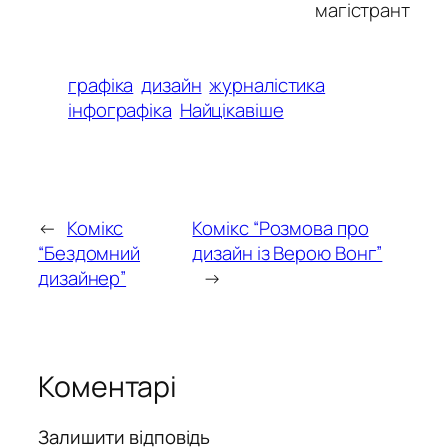
магістрант
графіка
дизайн
журналістика
інфографіка
Найцікавіше
←
Комікс
Комікс “Розмова про
“Бездомний
дизайн із Верою Вонг”
дизайнер”
→
Коментарі
Залишити відповідь