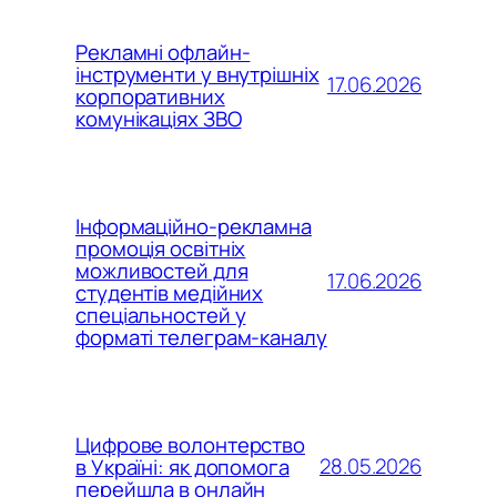
Рекламні офлайн-
інструменти у внутрішніх
17.06.2026
корпоративних
комунікаціях ЗВО
Інформаційно-рекламна
промоція освітніх
можливостей для
17.06.2026
студентів медійних
спеціальностей у
форматі телеграм-каналу
Цифрове волонтерство
28.05.2026
в Україні: як допомога
перейшла в онлайн