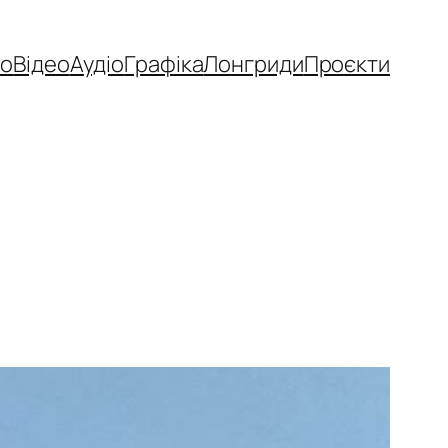
то
Відео
Аудіо
Графіка
Лонгриди
Проєкти