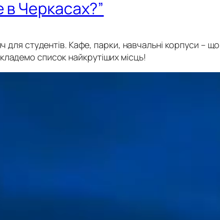
е в Черкасах?”
яч для студентів. Кафе, парки, навчальні корпуси – щ
кладемо список найкрутіших місць!