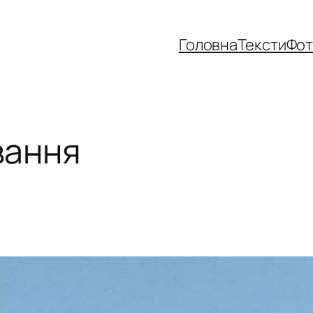
Головна
Тексти
Фо
вання