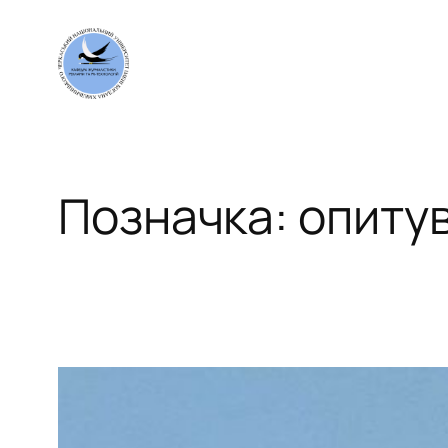
Перейти
до
вмісту
Позначка:
опиту