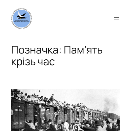
Перейти
до
вмісту
Позначка:
Пам’ять
крізь час