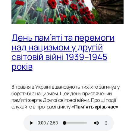
День пам’яті та перемоги
над нацизмом у другій
світовій війні 1939–1945
років
8 травня в Україні вшановують тих, хто загинув у
боротьбі з нацизмом. Ц ей день присвячений
пам’яті жертв Другої світової війни. Про ці події
слухайте в програмі циклу
«Пам’ять крізь час»