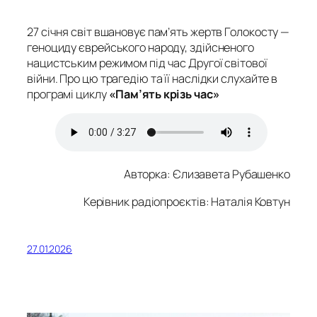
27 січня світ вшановує пам’ять жертв Голокосту —
геноциду єврейського народу, здійсненого
нацистським режимом під час Другої світової
війни. Про цю трагедію та її наслідки слухайте в
програмі циклу
«Пам’ять крізь час»
Авторка
: Єлизавета Рубашенко
Керівник радіопроєктів: Наталія Ковтун
27.01.2026