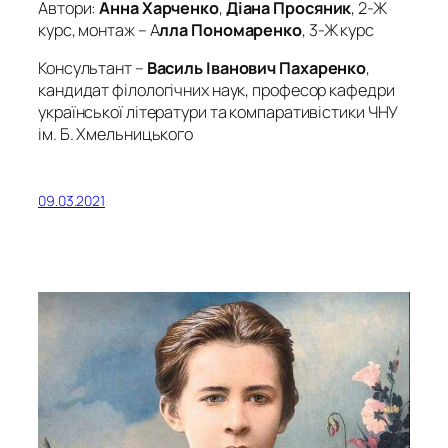
Автори:
Анна Харченко
,
Діана Просяник
, 2-Ж
курс, монтаж – А
лла Пономаренко
, 3-Ж курс
Консультант –
Василь Іванович Пахаренко
,
кандидат філологічних наук, професор кафедри
української літератури та компаративістики ЧНУ
ім. Б. Хмельницького
09.03.2021