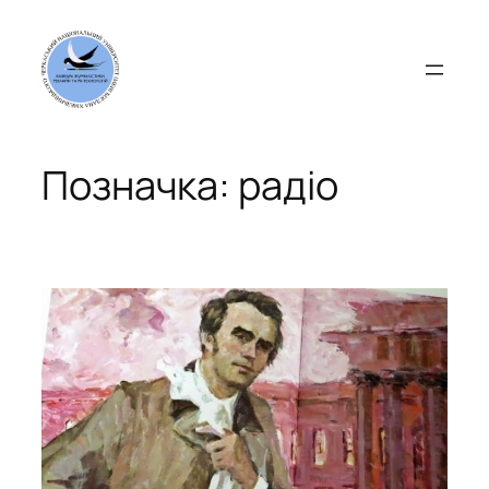
Перейти
до
вмісту
Позначка:
радіо