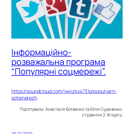
Інформаційно-
розважальна програма
“Популярні соцмережі”.
https://soundcloud.com/jwyizkx4731p/populyarn-
sotsmerezh
Підготували: Анастасія Ботвенко та Юлія Судаченко,
студентки 2-Ж курсу.
26.02.2020