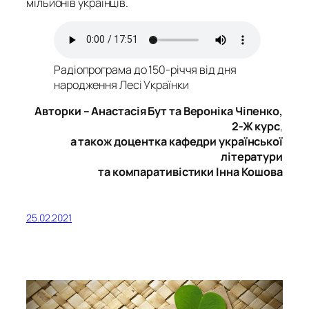
мільйонів українців.
Радіопрограма до 150-річчя від дня
народження Лесі Українки
Авторки – Анастасія Бут та Вероніка Чіпенко,
2-Ж курс
,
а також доцентка кафедри української
літератури
та компаративістики Інна Кошова
25.02.2021