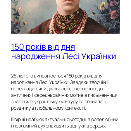
150 років від дня
народження Лесі Українки
25 лютого виповнюється 150 років від дня
народження Лесі Українки.
Завдяки творчій і
перекладацькій діяльності, зверненню до
античних і середньовічних мотивів письменниця
збагатила українську культуру та сприяла її
розвитку в глобальному контексті.
Її вірші неабияк актуальні сьогодні, а волелюбний
і незламний дух знаходить відгуки в серцях