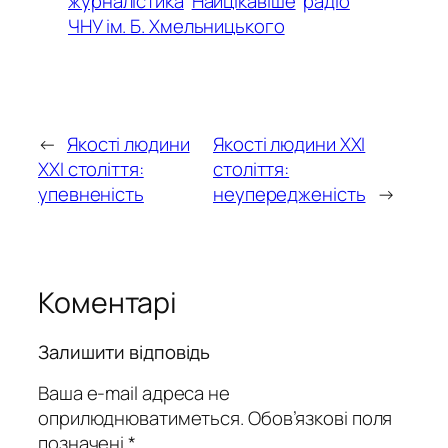
журналістика
Найцікавіше
радіо
ЧНУ ім. Б. Хмельницького
←
Якості людини
Якості людини ХХІ
XXI століття:
століття:
упевненість
неупередженість
→
Коментарі
Залишити відповідь
Ваша e-mail адреса не
оприлюднюватиметься.
Обов’язкові поля
позначені
*