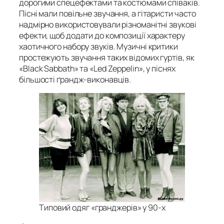
дорогими спецефектами та костюмами співаків.
Пісні мали повільне звучання, а гітаристи часто
надмірно використовували різноманітні звукові
ефекти, щоб додати до композиції характеру
хаотичного набору звуків. Музичні критики
простежують звучання таких відомих гуртів, як
«Black Sabbath» та «Led Zeppelin», у піснях
більшості ґрандж-виконавців.
Типовий одяг «гранджерів» у 90-х