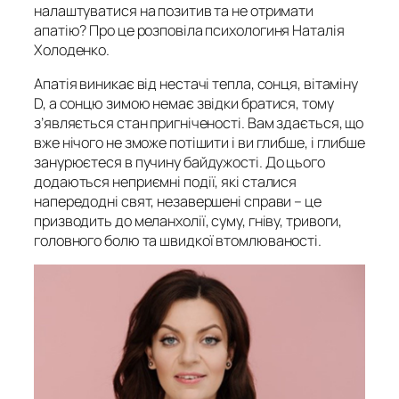
налаштуватися на позитив та не отримати
апатію? Про це розповіла психологиня Наталія
Холоденко.
Апатія виникає від нестачі тепла, сонця, вітаміну
D, а сонцю зимою немає звідки братися, тому
з’являється стан пригніченості. Вам здається, що
вже нічого не зможе потішити і ви глибше, і глибше
занурюєтеся в пучину байдужості. До цього
додаються неприємні події, які сталися
напередодні свят, незавершені справи – це
призводить до меланхолії, суму, гніву, тривоги,
головного болю та швидкої втомлюваності.