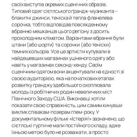
своїх виступів окремих сценічних образів.
Типовий одяг сієтлського ґрандж-музиканта –
блакитні джинси, теніска й тепла фланелева
сорочка, тобто відповідав повсякденному
вбранню мешканців цього регіону з досить
прохолодним кліматом. Варіантами вбрання були
штани (або шорти) та сорочки (або теніски)
темних кольорів. Усе це артисти купували в
найдешевших магазинах уціненого одягу або
навіть у магазинах секонд-хенду. Своїм
сценічним одягом вони акцентували на єдності зі
своєю аудиторією, яка на початкових етапах
розвитку ґранджу здебільшого охоплювала
молодь із робітничих родин невеличких міст
Північного Заходу США. Виконавці хотіли
показати свою справжність, цим самим кинувши
виклик співакам-позерам глем-року. У
документальному фільмі «Істерія!» зазначено, що
сієтлські гурти не мали постійного складу, адже
їхньою метою було не розважати, а просто