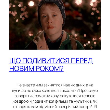
ЩО ПОДИВИТИСЯ ПЕРЕД
НОВИМ РОКОМ?
Не знаєте чим зайнятися на вихідних, а на
вулицю не дуже хочеться виходити? Пропоную
заварити ароматну каву, закутатися теплою
ковдрою й подивитися фільми та мультики, які
створять вам відмінний новорічний настрій. Я