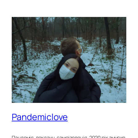
Pandemiclove
Пандемія, локдаун, самоізоляція. 2020 рік змусив