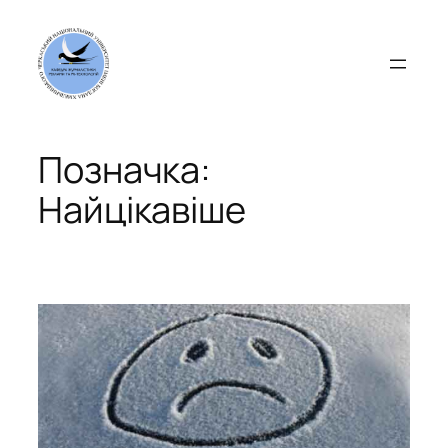
Перейти
до
вмісту
Позначка:
Найцікавіше