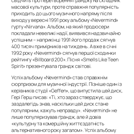
свідчить про перетворення ґранджу на складник
масової культури, проте справжня популярність
приходить до цього музичного напряму після
виходу у вересні 1991 року альбому «Nevermind»
гурту «Nirvana». Альбом, на який продюсери
покладали невеликі надії, виявився надзвичайно
успішним – наприкінці 1991 його продаж сягнув
400 тисяч примірників на тиждень. А вже в січні
1992 року «Nevermind» сягнув першої сходинки
рейтингу «Billboard 200». Пісня «Smells Like Teen
Spirit» презентувала ґрандж світові.
Успіх альбому «Nevermind» став справжнім
сюрпризом для музичної індустрії. Пізніше один із
керівників студії «Geffen», що випустила цей диск,
Гері Герш писав: «Ті, хто зараз стверджує, що
заздалегідь знав, наскільки цей диск стане
популярним, кажуть неправду». «Nevermind» не
лише популяризував ґрандж, але й довів
«культурну та комерційну життєздатність
альтернативного року загалом». Успіх альбому