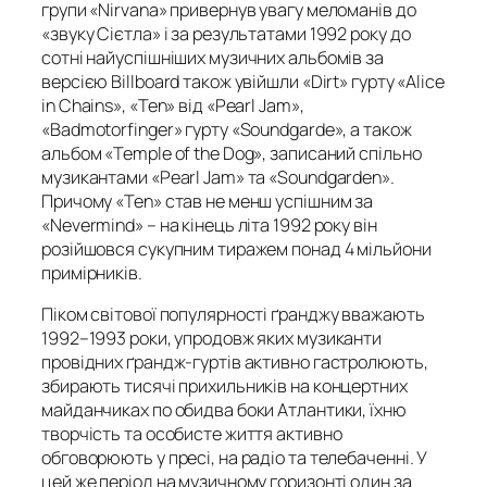
групи «Nirvana» привернув увагу меломанів до
«звуку Сієтла» і за результатами 1992 року до
сотні найуспішніших музичних альбомів за
версією Billboard також увійшли «Dirt» гурту «Alice
in Chains», «Ten» від «Pearl Jam»,
«Badmotorfinger» гурту «Soundgarde», а також
альбом «Temple of the Dog», записаний спільно
музикантами «Pearl Jam» та «Soundgarden».
Причому «Ten» став не менш успішним за
«Nevermind» – на кінець літа 1992 року він
розійшовся сукупним тиражем понад 4 мільйони
примірників.
Піком світової популярності ґранджу вважають
1992–1993 роки, упродовж яких музиканти
провідних ґрандж-гуртів активно гастролюють,
збирають тисячі прихильників на концертних
майданчиках по обидва боки Атлантики, їхню
творчість та особисте життя активно
обговорюють у пресі, на радіо та телебаченні. У
цей же період на музичному горизонті один за