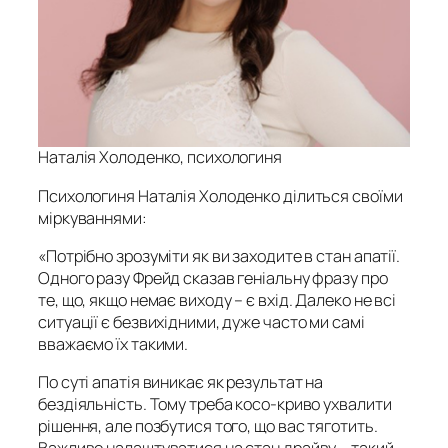
Наталія Холоденко, психологиня
Психологиня Наталія Холоденко ділиться своїми
міркуваннями:
«Потрібно зрозуміти як ви заходите в стан апатії.
Одного разу Фрейд сказав геніальну фразу про
те, що, якщо немає виходу – є вхід. Далеко не всі
ситуації є безвихідними, дуже часто ми самі
вважаємо їх такими.
По суті апатія виникає як результат на
бездіяльність. Тому треба косо-криво ухвалити
рішення, але позбутися того, що вас тяготить.