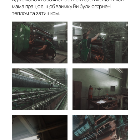
мама працює, щоб взимку Ви були огорнені
теплом та затишком.