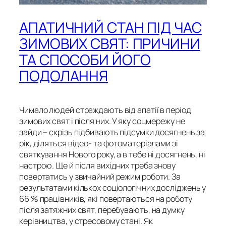
АПАТИЧНИЙ СТАН ПІД ЧАС
ЗИМОВИХ СВЯТ: ПРИЧИНИ
ТА СПОСОБИ ЙОГО
ПОДОЛАННЯ
Чимало людей страждають від апатії в період
зимових свят і після них. У яку соцмережу не
зайди – скрізь підбивають підсумки досягнень за
рік, діляться відео- та фотоматеріалами зі
святкування Нового року, а в тебе ні досягнень, ні
настрою. Ще й після вихідних треба знову
повертатись у звичайний режим роботи. За
результатами кількох соціологічних досліджень у
66 % працівників, які повертаються на роботу
після затяжних свят, перебувають, на думку
керівництва, у стресовому стані. Як