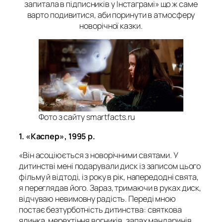
запитала в підписників у Інстаграмі» що ж саме
варто подивитися, аби поринути в атмосферу
новорічної казки.
Фото з сайту smartfacts.ru
1. «Каспер», 1995 р.
«Він асоціюється з новорічними святами. У
дитинстві мені подарували диск із записом цього
фільму й відтоді, із року в рік, напередодні свята,
я переглядав його. Зараз, тримаючи в руках диск,
відчуваю невимовну радість. Переді мною
постає безтурботність дитинства: святкова
ялинка, мерехтіння вогників, запах мандаринів,