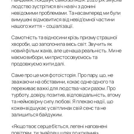
людство зустрітися віч на віч з донині
невідомими проблемами. Та насамперед ми були
вимушені відмовитися від невід’ємної частини
нашого життя – соціалізації.
Самотність та відносини крізь призму страшної
хвороби, що заполонила весь світ. Звучить як
новий фільм жахів, але це наша реальність. Ми не
маємо вибори, ми пристосовуємось та
продовжуємо жити далі.
Саме про це моя фотоісторія. Про пару, що, не
зважаючи на обставини, кохає одне одного та
переживає важкі для людства часи разом. Про
турботу, довіру, позитив, відповідальність, втому
та неймовірну силу любові. Я плекаю надії, що
кожен відшукає у світлинах свій сенс та не
залишиться байдужим.
«Якщо твоє серце б’ється, легені наповнені
повітрям, ти знайдеш шлях до кохання».