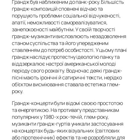
Ґрандж був наближеним до панк-року. Більшість
ґрандж-композицій сповнені відчаю та
порушують проблеми соціальної відчуженості,
апатії, неможливості самореалізуватися,
занепокоєності майбутнім. У своїй творчості
ґрандж-музиканти висловлюють незадоволення
станом суспільства та його упередженим
ставленням до потреб особистості. У цьому плані
ґрандж наслідує протестну ідеологію панку та
віддзеркалює настрої американської молоді
періоду свого розквіту. Водночас деякі ґрандж-
пісні мають іронічні й сатиричні тексти, нерідко
об’єктом висміювання ставала естетика глем-
року.
Ґрандж-концерти були відомі своєю простотою
та енергетикою. На противагу представникам
популярних у 1980-х рок-течій, глем-року,
музиканти ґрандж-гуртів уникали застосування
на концертах будь-яких візуальних (світлових
або піротехнічних) ефектів та не розробляли для