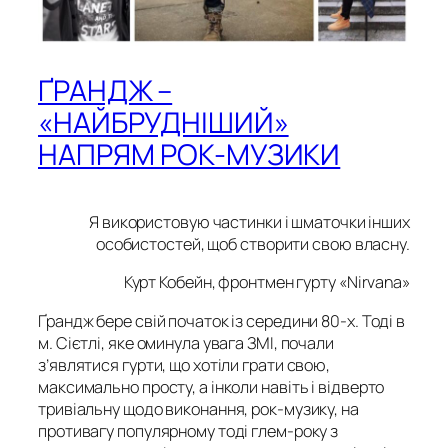
ҐРАНДЖ –
«НАЙБРУДНІШИЙ»
НАПРЯМ РОК-МУЗИКИ
Я використовую частинки і шматочки інших
особистостей, щоб створити свою власну.
Курт Кобейн, фронтмен гурту «Nirvana»
Ґрандж бере свій початок із середини 80-х. Тоді в
м. Сієтлі, яке оминула увага ЗМІ, почали
з’являтися гурти, що хотіли грати свою,
максимально просту, а інколи навіть і відверто
тривіальну щодо виконання, рок-музику, на
противагу популярному тоді глем-року з