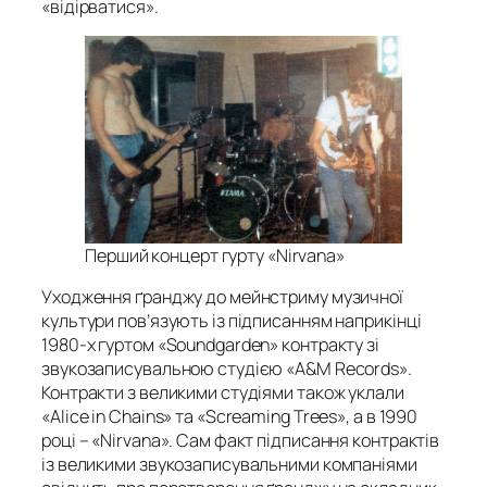
«відірватися».
Перший концерт гурту «Nirvana»
Уходження ґранджу до мейнстриму музичної
культури пов’язують із підписанням наприкінці
1980-х гуртом «Soundgarden» контракту зі
звукозаписувальною студією «A&M Records».
Контракти з великими студіями також уклали
«Alice in Chains» та «Screaming Trees», а в 1990
році – «Nirvana». Сам факт підписання контрактів
із великими звукозаписувальними компаніями