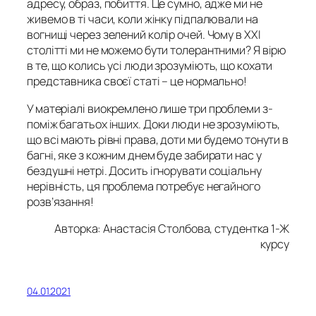
адресу, образ, побиття. Це сумно, адже ми не
живемо в ті часи, коли жінку підпалювали на
вогнищі через зелений колір очей. Чому в ХХІ
столітті ми не можемо бути толерантними? Я вірю
в те, що колись усі люди зрозуміють, що кохати
представника своєї статі – це нормально!
У матеріалі виокремлено лише три проблеми з-
поміж багатьох інших. Доки люди не зрозуміють,
що всі мають рівні права, доти ми будемо тонути в
багні, яке з кожним днем буде забирати нас у
бездушні нетрі. Досить ігнорувати соціальну
нерівність, ця проблема потребує негайного
розв’язання!
Авторка: Анастасія Столбова, студентка 1-Ж
курсу
04.01.2021