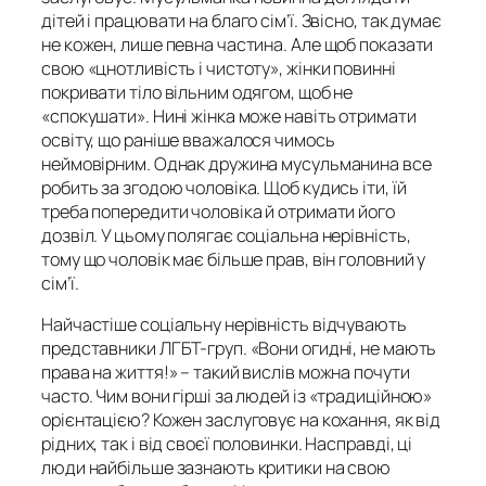
дітей і працювати на благо сім’ї. Звісно, так думає
не кожен, лише певна частина. Але щоб показати
свою «цнотливість і чистоту», жінки повинні
покривати тіло вільним одягом, щоб не
«спокушати». Нині жінка може навіть отримати
освіту, що раніше вважалося чимось
неймовірним. Однак дружина мусульманина все
робить за згодою чоловіка. Щоб кудись іти, їй
треба попередити чоловіка й отримати його
дозвіл. У цьому полягає соціальна нерівність,
тому що чоловік має більше прав, він головний у
сім’ї.
Найчастіше соціальну нерівність відчувають
представники ЛГБТ-груп. «Вони огидні, не мають
права на життя!» – такий вислів можна почути
часто. Чим вони гірші за людей із «традиційною»
орієнтацією? Кожен заслуговує на кохання, як від
рідних, так і від своєї половинки. Насправді, ці
люди найбільше зазнають критики на свою