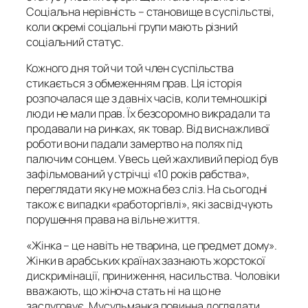
Соціальна нерівність – становище в суспільстві,
коли окремі соціальні групи мають різний
соціальний статус.
Кожного дня той чи той член суспільства
стикається з обмеженням прав. Ця історія
розпочалася ще з давніх часів, коли темношкірі
люди не мали прав. Їх безсоромно викрадали та
продавали на ринках, як товар. Від виснажливої
роботи вони падали замертво на полях під
палючим сонцем. Увесь цей жахливий період був
зафільмований у стрічці «10 років рабства»,
переглядати яку не можна без сліз. На сьогодні
також є випадки «работоргівлі», які засвідчують
порушення права на вільне життя.
«Жінка – це навіть не тварина, це предмет дому».
Жінки в арабських країнах зазнають жорстокої
дискримінації, приниження, насильства. Чоловіки
вважають, що жіноча стать ні на що не
заслуговує. Мусульманка повинна доглядати