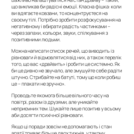
Важливо налаштуватися на стан драйву – такий,
що викликав би радісні емоції. Класна фішка: коли
ви вдягаєте ковзани, то концентруєтеся на
своєму тілі. Потрібно зробити розфокусування на
негативному і вбирати радість частинками –
через запахи, кольори, звуки, спілкування з
позитивними людьми.
Можна написати список речей, що виводить із
рівноваги й відмовлятися від них, а також перелік
того, що вас «драйвить» і робити це системно. Як
би це дивно не звучало, але змушуйте себе радіти
штучно. Стрибайте на батуті, тому що коли робиш
це – плакати не зручно».
Проводьте якомога більше вільного часу на
повітрі, разом із друзями, але уникайте
неприємних тем. Шукайте лише позитив у всьому
аби досягти психічної рівноваги.
Якщо ці поради зовсім не допомагають і стан
апатії триває більше двох тижнів, у такому