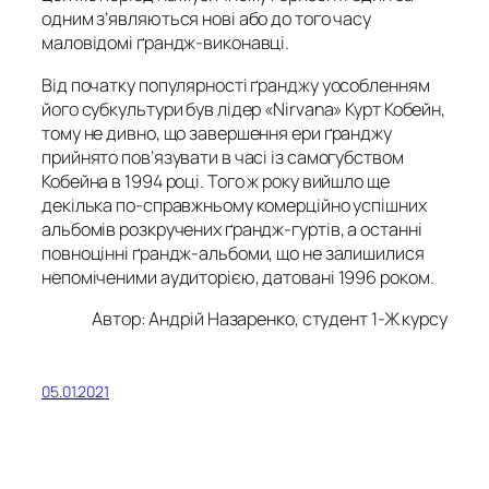
одним з’являються нові або до того часу
маловідомі ґрандж-виконавці.
Від початку популярності ґранджу уособленням
його субкультури був лідер «Nirvana» Курт Кобейн,
тому не дивно, що завершення ери ґранджу
прийнято пов’язувати в часі із самогубством
Кобейна в 1994 році. Того ж року вийшло ще
декілька по-справжньому комерційно успішних
альбомів розкручених ґрандж-гуртів, а останні
повноцінні ґрандж-альбоми, що не залишилися
непоміченими аудиторією, датовані 1996 роком.
Автор: Андрій Назаренко, студент 1-Ж курсу
05.01.2021