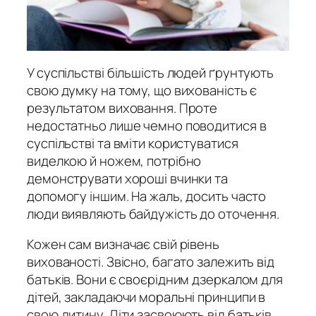
У суспільстві більшість людей ґрунтують
свою думку на тому, що вихованість є
результатом виховання. Проте
недостатньо лише чемно поводитися в
суспільстві та вміти користуватися
виделкою й ножем, потрібно
демонструвати хороші вчинки та
допомогу іншим. На жаль, досить часто
люди виявляють байдужість до оточення.
Кожен сам визначає свій рівень
вихованості. Звісно, багато залежить від
батьків. Вони є своєрідним дзеркалом для
дітей, закладаючи моральні принципи в
свою дитину. Діти засвоюють від батьків