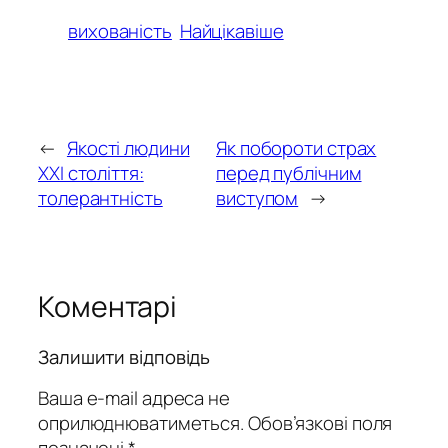
вихованість
Найцікавіше
←
Якості людини
Як побороти страх
ХХІ століття:
перед публічним
толерантність
виступом
→
Коментарі
Залишити відповідь
Ваша e-mail адреса не
оприлюднюватиметься.
Обов’язкові поля
позначені
*