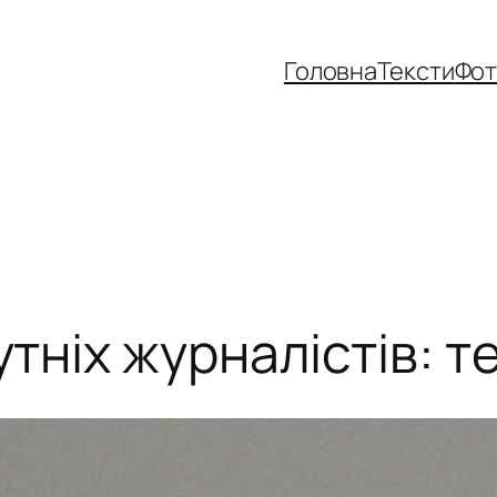
Головна
Тексти
Фо
ніх журналістів: тел