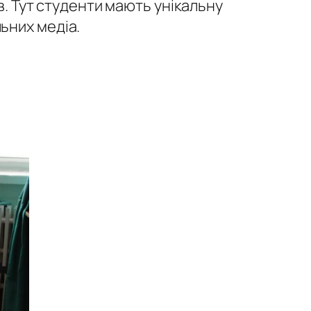
в. Тут студенти мають унікальну
ьних медіа.