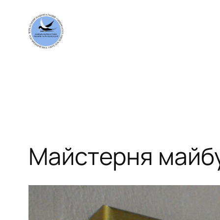
Перейти
до
вмісту
Майстерня майбут