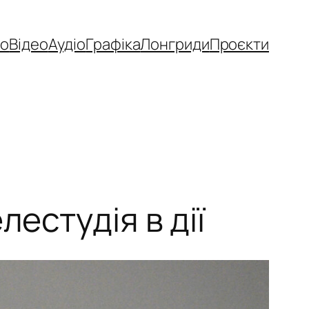
то
Відео
Аудіо
Графіка
Лонгриди
Проєкти
естудія в дії