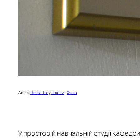
Автор
Redactor
у
Тексти
, 
Фото
У просторій навчальній студії кафедр