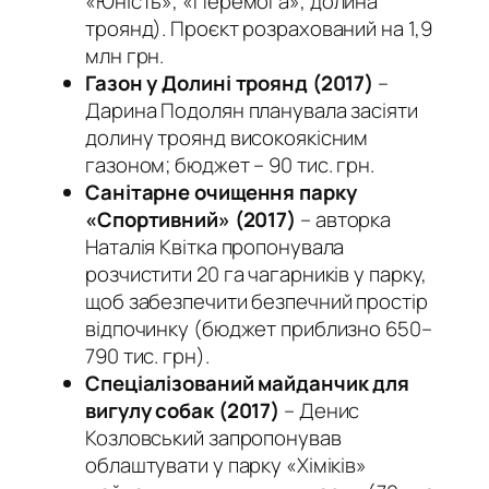
«Юність», «Перемога», долина
троянд). Проєкт розрахований на 1,9
млн грн.
Газон у Долині троянд (2017)
–
Дарина Подолян планувала засіяти
долину троянд високоякісним
газоном; бюджет – 90 тис. грн.
Санітарне очищення парку
«Спортивний» (2017)
– авторка
Наталія Квітка пропонувала
розчистити 20 га чагарників у парку,
щоб забезпечити безпечний простір
відпочинку (бюджет приблизно 650–
790 тис. грн).
Спеціалізований майданчик для
вигулу собак (2017)
– Денис
Козловський запропонував
облаштувати у парку «Хіміків»