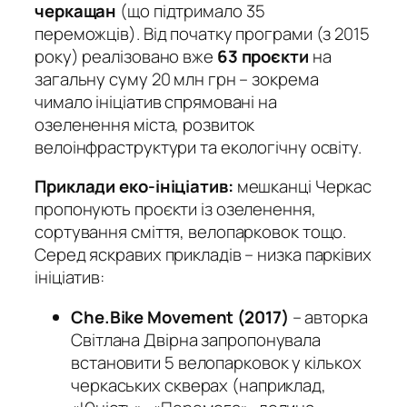
черкащан
(що підтримало 35
переможців). Від початку програми (з 2015
року) реалізовано вже
63 проєкти
на
загальну суму 20 млн грн – зокрема
чимало ініціатив спрямовані на
озеленення міста, розвиток
велоінфраструктури та екологічну освіту.
Приклади еко-ініціатив:
мешканці Черкас
пропонують проєкти із озеленення,
сортування сміття, велопарковок тощо.
Серед яскравих прикладів – низка парківих
ініціатив:
Che.Bike Movement (2017)
– авторка
Світлана Двірна запропонувала
встановити 5 велопарковок у кількох
черкаських скверах (наприклад,