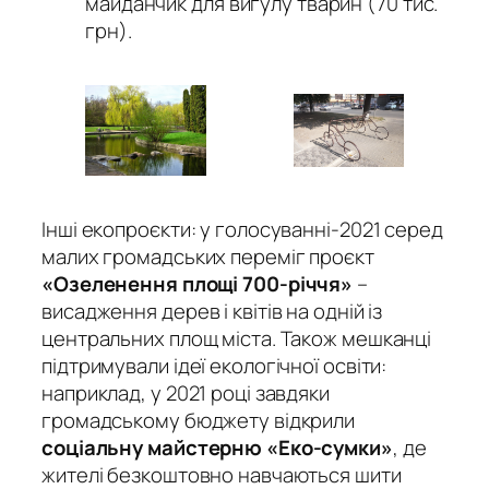
майданчик для вигулу тварин (70 тис.
грн).
Інші екопроєкти: у голосуванні-2021 серед
малих громадських переміг проєкт
«Озеленення площі 700-річчя»
–
висадження дерев і квітів на одній із
центральних площ міста. Також мешканці
підтримували ідеї екологічної освіти:
наприклад, у 2021 році завдяки
громадському бюджету відкрили
соціальну майстерню «Еко-сумки»
, де
жителі безкоштовно навчаються шити