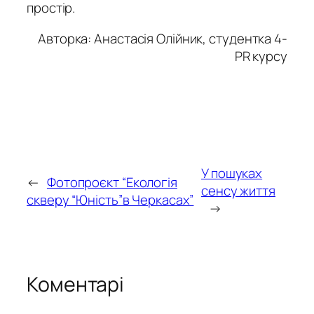
простір.
Авторка: Анастасія Олійник, студентка 4-
PR курсу
У пошуках
←
Фотопроєкт “Екологія
сенсу життя
скверу “Юність”в Черкасах”
→
Коментарі