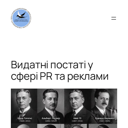
Перейти
до
вмісту
Видатні постаті у
сфері PR та реклами