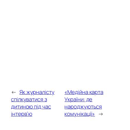
←
Як журналісту
«Медійна карта
спілкуватися з
України: де
дитиною під час
народжуються
інтерв’ю
комунікації»
→