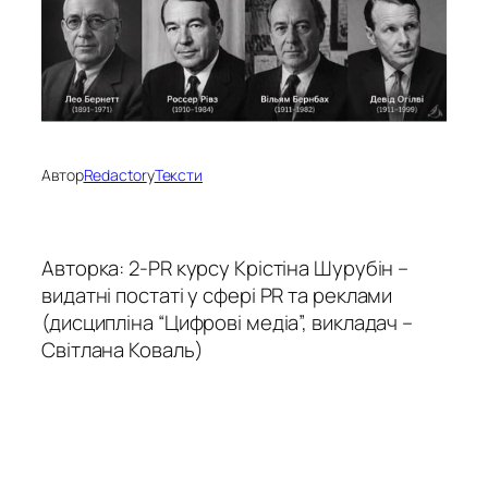
Автор
Redactor
у
Тексти
Авторка: 2-PR курсу Крістіна Шурубін –
видатні постаті у сфері PR та реклами
(дисципліна “Цифрові медіа”, викладач –
Світлана Коваль)