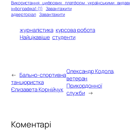
Використання_цифрових_платформ_українськими_видав
інфографіка1 (1)
Завантажити
адверторіал
Завантажити
журналістика
курсова робота
Найцікавіше
студенти
Олександр Кодола,
←
Бально-спортивна
ветеран
танцюристка
Прикордонної
Єлизавета Корнійчук
служби
→
Коментарі