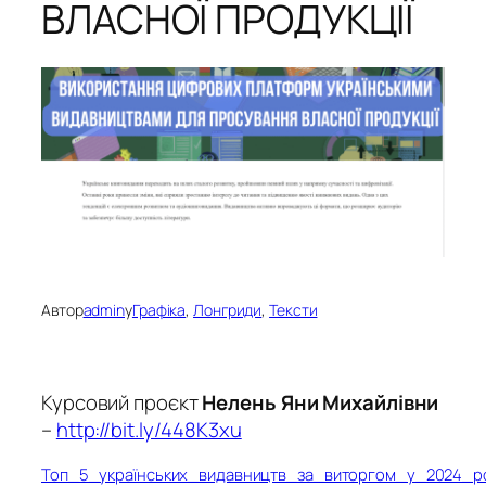
ВЛАСНОЇ ПРОДУКЦІЇ
Автор
admin
у
Графіка
, 
Лонгриди
, 
Тексти
Курсовий проєкт
Нелень Яни Михайлівни
–
http://bit.ly/448K3xu
Топ_5_українських_видавництв_за_виторгом_у_2024_р