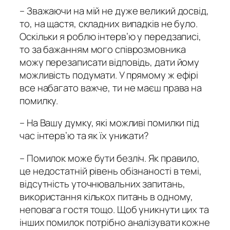
– Зважаючи на мій не дуже великий досвід,
то, на щастя, складних випадків не було.
Оскільки я роблю інтерв’ю у передзаписі,
то за бажанням мого співрозмовника
можу перезаписати відповідь, дати йому
можливість подумати. У прямому ж ефірі
все набагато важче, ти не маєш права на
помилку.
– На Вашу думку, які можливі помилки під
час інтерв’ю та як їх уникати?
– Помилок може бути безліч. Як правило,
це недостатній рівень обізнаності в темі,
відсутність уточнювальних запитань,
використання кількох питань в одному,
неповага гостя тощо. Щоб уникнути цих та
інших помилок потрібно аналізувати кожне