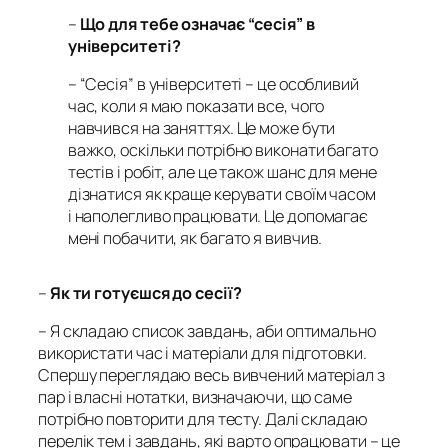
–
Що для тебе означає “сесія” в
університеті?
– “Сесія” в університеті – це особливий
час, коли я маю показати все, чого
навчився на заняттях. Це може бути
важко, оскільки потрібно виконати багато
тестів і робіт, але це також шанс для мене
дізнатися як краще керувати своїм часом
і наполегливо працювати. Це допомагає
мені побачити, як багато я вивчив.
–
Як ти готуєшся до сесії?
– Я складаю список завдань, аби оптимально
використати час і матеріали для підготовки.
Спершу переглядаю весь вивчений матеріал з
пар і власні нотатки, визначаючи, що саме
потрібно повторити для тесту. Далі складаю
перелік тем і завдань, які варто опрацювати – це