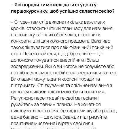
–
Які поради ти можеш дати студенту-
першокурснику, щоб успішно скласти сесію?
–
Студентам слід виконати кілька важливих
кроків: створити чіткий план часу для навчання,
відпочинку та інших обов’язків, поставити
конкретні цілі для кожного предмета. Важливо
також піклуватися про свій фізичний і психічний
стан. Переконайтеся, що добре спите — це
допоможе почуватися енергійним і більш
зосередженим. Якщо ви чогось не розумієте або
потрібна допомога, не бійтеся звертатися за нею.
Викладачі можуть дати корисні поради та
підтримати. Спілкування та спільне навчання з
одногрупниками також може бути корисним.
Регулярно переглядайте свої матеріали і
рухайтесь за певним планом. Не хочеться
виконувати все підряд без відпочинку або розваг,
адже баланс — це ключ. Завжди підтримуйте
позитивне мислення і вірте у свої сили.