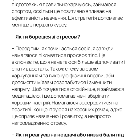
підготовки: я правильно харчуюсь, займаюся
спортом, оскільки це позитивно впливає на
ефективність навчання. Ця стратегія допомагає
мені ще з першого курсу.
–
Як ти борешся зі стресом?
–
Перед тим, як починається сесія, я завжди
намагаюся піклуватися про своє тіло. Це
включає те, що я намагаюся більше відпочивати і
спати вдосталь. Також стежу за своїм
харчуванням та виконую фізичні вправи, аби
допомогти м’язам розслабитися і зменшити
напругу. Щоб почуватися спокійніше, я займаюся
медитацією, і це допомагає мені зберігати
хороший настрій. Намагаюся зосередитися на
позитиві, концентруюся на хороших речах, адже
це сприяє навчанню і розвитку, а не просто
нагромадженню стресу.
–
Як ти реагуєш на невдачі або низькі бали під