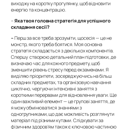
виходжу на коротку прогулянку, щоб відновити
енергію та концентрацію.
–
Яка твоя головна стратегія для успішного
складання сесії?
–
Перш за все треба зрозуміти, щосесія — це не
монстр, якого треба боятися. Моя основна
стратегія складається з декількох компонентів.
Спершу створюю детальний план підготовки, де
визначаю час для кожного предмету, щоб
зменшити рівень стресу перед екзаменами. Я
виділяю пріоритети, зосереджуючись на більш
складних предметах, та організовую навчання
циклічно, чергуючи інтенсивні заняття з
короткими перервами для відновлення уваги. Ще
один важливий елемент — це групові заняття, де
я можу обмінюватися знаннями з
одногрупниками, що дає можливість розглянути
матеріал під різними кутами. Слідкувати за
фізичним здоров’ям також є ключовою частиною