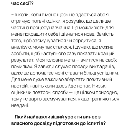
час сесії?
– Інколи, коли в мене щось не вдається або я
отримую погані оцінки, я розумію, що це лише
частина процесу навчання. Це можливість для
мене покращити себе і дізнатися нове. Замість
того, щоб засмучуватися чи сердитися, я
аналізую, чому так сталося, і думаю, що можна
зробити, щоб наступного разу показати кращий
результат. Моя головна мета — вчитися на своїх
помилках. Я завжди слухаю поради викладачів,
адже це допомагає мені ставати більш успішним.
Для мене дуже важливо зберігати позитивний
настрій, навіть коли щось йде не так. Низькі
оцінки чи повторні спроби — це цілком природно,
тому не варто засмучуватися, якщо трапляються
невдачі.
–
Який найважливіший урок ти винес з
власного досвіду підготовки до іспитів?