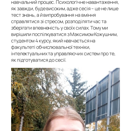
навчальний процес. Психологічне навантаження,
як завжди, буде високим, адже сесія – це не лише
тест знань, а й випробування на вміння
справлятися зі стресом, розподіляти час та
зберігати впевненість у своїх силах. Тому ми
вирішили поспілкуватися з Максимом Кожушним,
студентом 4 курсу, який навчається на
факультеті обчислювальної техніки,
інтелектуальних та управляючих систем про те,
як підготуватися до сесії.