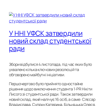
У ННІ УФСК затвердили
новий склад студентської
ради
Збори відбулися 4 листопада, під час яких було
ухвалено кілька ключових резолюцій та
обговорено майбутні ініціативи.
Першочергово було прийнято одностайне
рішення щодо виключення студента 1-PR Нікіти
Лисого зі студентської ради. Також затвердили
новий склад, який налічує 16 осіб, а саме: Слєсар
Владислава, Супрун Катерина, Більніцька Олеся,