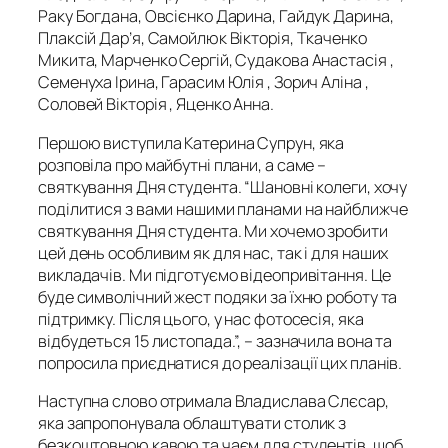
Раку Богдана, Овсієнко Дарина, Гайдук Дарина,
Плаксій Дар’я, Самойлюк Вікторія, Ткаченко
Микита, Марченко Сергій, Судакова Анастасія ,
Семенуха Ірина, Гарасим Юлія , Зорич Аліна ,
Соловей Вікторія , Яценко Анна.
Першою виступила Катерина Супрун, яка
розповіла про майбутні плани, а саме –
святкування Дня студента. “Шановні колеги, хочу
поділитися з вами нашими планами на найближче
святкування Дня студента. Ми хочемо зробити
цей день особливим як для нас, так і для наших
викладачів. Ми підготуємо відеопривітання. Це
буде символічний жест подяки за їхню роботу та
підтримку. Після цього, у нас фотосесія, яка
відбудеться 15 листопада.”, – зазначила вона та
попросила приєднатися до реалізації цих планів.
Наступна слово отримала Владислава Слєсар,
яка запропонувала облаштувати столик з
безкоштовною кавою та чаєм для студентів, щоб