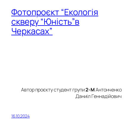
Фотопроєкт “Екологія
скверу “Юність”в
Черкасах”
Автор проєкту студент групи
2-М
Антонченко
Даниіл Геннадійович
16.10.2024