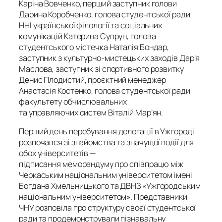
Каріна Вовченко, перший заступник голови
Дарина Коробченко, голова студентської ради
ННІ української філології та соціальних
комунікацій Катерина Супрун, голова
студентського містечка Наталія Бондар,
заступник з культурно-мистецьких заходів Дар’я
Маслова, заступник зі спортивного розвитку
Денис Плодистий, проєктний менеджер
Анастасія Костенко, голова студентської ради
факультету обчислювальних
та управляючих систем Віталій Мар’ян.
Перший день перебування делегації в Ужгороді
розпочався зі знайомства та значущої події для
обох університетів —
підписання меморандуму про співпрацю між
Черкаським національним університетом імені
Богдана Хмельницького та ДВНЗ «Ужгородським
національним університетом». Представники
ЧНУ розповіла про структуру своєї студентської
ради та продемонстрували пізнавальну