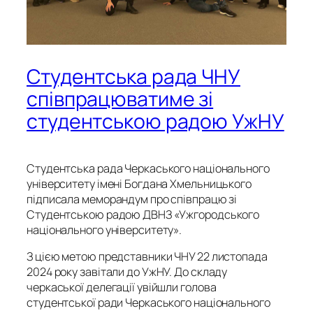
Студентська рада ЧНУ
співпрацюватиме зі
студентською радою УжНУ
Студентська рада Черкаського національного
університету імені Богдана Хмельницького
підписала меморандум про співпрацю зі
Студентською радою ДВНЗ «Ужгородського
національного університету».
З цією метою представники ЧНУ 22 листопада
2024 року завітали до УжНУ. До складу
черкаської делегації увійшли голова
студентської ради Черкаського національного