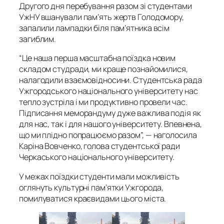
Другого дня перебування разом зі студентами
УжНУ вшанували пам’ять жертв Голодомору,
запалили лампадки біля пам’ятника всім
загиблим.
“Це наша перша масштабна поїздка новим
складом студради, ми краще познайомилися,
налагодили взаємовідносини. Студентська рада
Ужгородського національного університету нас
тепло зустріла і ми продуктивно провели час.
Підписання меморандуму дуже важлива подія як
для нас, так і для нашого університету. Впевнена,
що ми плідно попрацюємо разом”, — наголосила
Каріна Вовченко, голова студентської ради
Черкаського національного університету.
У межах поїздки студенти мали можливість
оглянуть культурні пам’ятки Ужгорода,
помилуватися краєвидами цього міста.