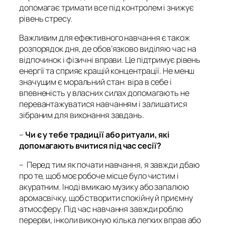
допомагає тримати все під контролем і знижує
рівень стресу.
Важливим для ефективного навчання є також
розпорядок дня, де обов’язково виділяю час на
відпочинок і фізичні вправи. Це підтримує рівень
енергії та сприяє кращій концентрації. Не менш
значущим є моральний стан: віра в себе і
впевненість у власних силах допомагають не
перевантажуватися навчанням і залишатися
зібраним для виконання завдань.
–
Чи є у тебе традиції або ритуали, які
допомагають вчитися під час сесії?
–
Перед тим як почати навчання, я завжди дбаю
про те, щоб моє робоче місце було чистим і
акуратним. Іноді вмикаю музику або запалюю
аромасвічку, щоб створити спокійну й приємну
атмосферу. Під час навчання завжди роблю
перерви, інколи виконую кілька легких вправ або