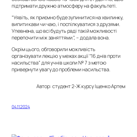
підтримати дружню атмосферу на факультеті.
“Уявіть, як приємно буде зупинитися на хвилинку,
випити кави чи чаю, і поспілкуватися з друзями.
Упевнена, що всі будуть раді такій можливості
перепочити між заняттями.”, – додала вона.
Окрім цього, обговорили можливість
організувати лекцію у межах акції “16 днів проти
насильства” для учнів школи № 7 з метою
привернути увагу до проблеми насильства.
Автор: студент 2-Ж курсу
Іщенко Артем
04.11.2024