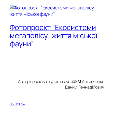
Фотопроєкт “Екосистеми
мегаполісу: життя міської
фауни”
Автор проєкту студент групи
2-М
Антонченко
Даниіл Геннадійович
06.11.2024