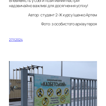
Впевненість у собі й позитивний настрій
надзвичайно важливі для досягнення успіху!
Автор: студент 2-Ж курсу
Іщенко Артем
Фото: з особистого архіву геро
я
27.11.2024