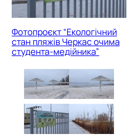
Фотопроєкт “Екологічний
стан пляжів Черкас очима
студента-медійника”