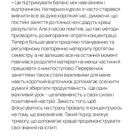
–
Це підтримувати баланс між навчанням і
відпочинком. На перших курсах я часто старався
вивчити все за дуже короткий час, думаючи, що
постійні заняття до пізньої ночі дадуть кращі
результати. Але з часом помітив, що такі методи
призводять до вигорання і втрати концентрації.
Тепер я більше уваги приділяю плануванню та
регулярному повторенню матеріалу протягом
семестру, а не залишаю все на останній момент.
Навчився розділяти матеріал на менші частини й
працювати з ним поступово. Перерви між
заняттями також стали важливими для мене:
навіть короткий відпочинок допомагає освіжити
думки й зберігати продуктивність. Ще один
важливий урок – це впевненість у своїх силах і
позитивний настрій. Замість того, щоб
фокусуватись на страху провалу, я концентруюсь
на тому, що вже вивчив. Такий підхід знижує
тривогу, що допомагає краще продемонструвати
свої знання на іспиті.