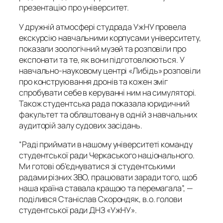
презентацію про університет.
У дружній атмосфері студрада УжНУ провела
екскурсію навчальними корпусами університету,
показали зоологічний музей та розповіли про
експонати та те, як вони підготовлюються. У
навчально-науковому центрі «Либідь» розповіли
про конструювання дронів та кожен зміг
спробувати себе в керуванні ним на симуляторі.
Також студентська рада показала юридичний
факультет та облаштовану в одній з навчальних
аудиторій залу судових засідань.
“Раді приймати в нашому університеті команду
студентської ради Черкаського національного.
Ми готові об’єднуватися зі студентськими
радами різних ЗВО, працювати заради того, щоб
наша країна ставала кращою та перемагала”, —
поділився Станіслав Скорондяк, в.о. голови
студентської ради ДНЗ «УжНУ».