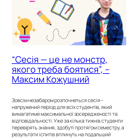
“Сесія — це не монстр,
якого треба боятися”, –
Максим Кожушний
Зовсім незабаром розпочнеться сесія –
напружений період для всіх студентів, який
вимагатиме максимальної зосередженості та
відповідальності. Уже за кілька тижнів студенти
перевірять знання, здобуті протягом семестру, а
результати іспитів вплинуть на подальший