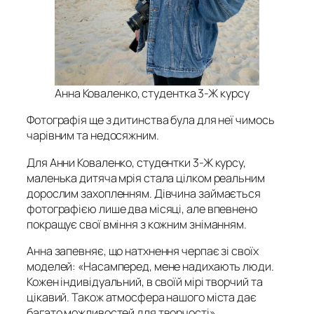
Анна Коваленко, студентка 3-Ж курсу
Фотографія ще з дитинства була для неї чимось
чарівним та недосяжним.
Для Анни Коваленко, студентки 3-Ж курсу,
маленька дитяча мрія стала цілком реальним
дорослим захопленням. Дівчина займається
фотографією лише два місяці, але впевнено
покращує свої вміння з кожним зніманням.
Анна запевняє, що натхнення черпає зі своїх
моделей: «Насамперед, мене надихають люди.
Кожен індивідуальний, в своїй мірі творчий та
цікавий. Також атмосфера нашого міста дає
багато можливостей для творчості».