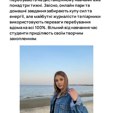
понад три тижні. Звісно, онлайн пари та
домашні завдання забирають купу сил та
енергії, але майбутні журналісти та піарники
використовують переваги перебування
вдома на всі 100%. Вільний від навчання час
студенти приділяють своїм творчим
захопленням
.