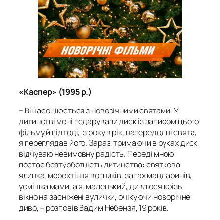
«Каспер» (1995 р.)
– Він асоціюється з новорічними святами. У
дитинстві мені подарували диск із записом цього
фільму й відтоді, із року в рік, напередодні свята,
я переглядав його. Зараз, тримаючи в руках диск,
відчуваю невимовну радість. Переді мною
постає безтурботність дитинства: святкова
ялинка, мерехтіння вогників, запах мандаринів,
усмішка мами, а я, маленький, дивлюся крізь
вікно на засніжені вулички, очікуючи новорічне
диво, – розповів Вадим Небензя, 19 років.