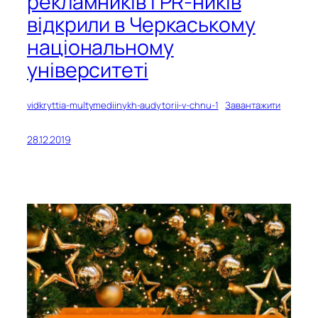
рекламників і PR-ників
відкрили в Черкаському
національному
університеті
vidkryttia-multymediinykh-audytorii-v-chnu-1
Завантажити
28.12.2019