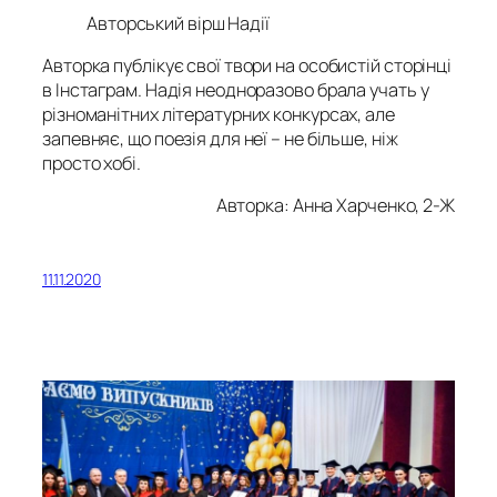
Авторський вірш Надії
Авторка публікує свої твори на особистій сторінці
в Інстаграм. Надія неодноразово брала учать у
різноманітних літературних конкурсах, але
запевняє, що поезія для неї – не більше, ніж
просто хобі.
Авторка: Анна Харченко, 2-Ж
11.11.2020