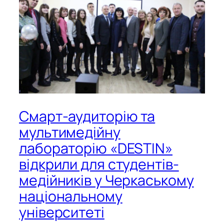
Смарт-аудиторію та
мультимедійну
лабораторію «DESTIN»
відкрили для студентів-
медійників у Черкаському
національному
університеті