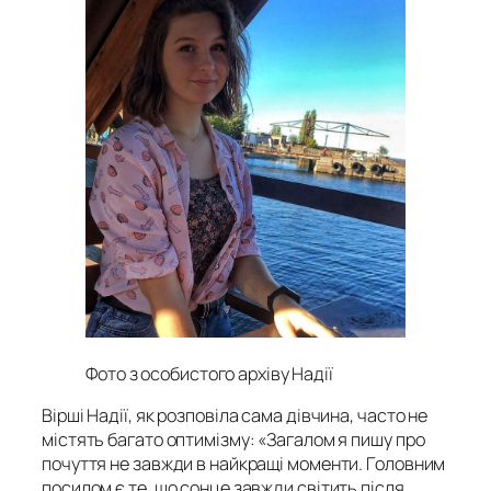
Фото з особистого архіву Надії
Вірші Надії, як розповіла сама дівчина, часто не
містять багато оптимізму: «Загалом я пишу про
почуття не завжди в найкращі моменти. Головним
посилом є те, що сонце завжди світить після