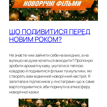
ЩО ПОДИВИТИСЯ ПЕРЕД
НОВИМ РОКОМ?
Не знаєте чим зайняти себе на вихідних, а на
вулицю не дуже хочеться виходити? Пропоную
зробити ароматну каву, укутатися теплою
ковдрою й подивитися фільми та мультики, які
створять вам відмінний новорічний настрій. Я
запитала в підписників у «Інстаграмі» що ж саме
варто подивитися, аби поринути в атмосферу
новорічної казки.