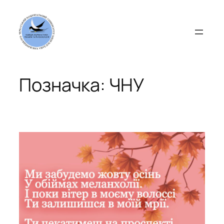
Перейти
до
вмісту
Позначка:
ЧНУ