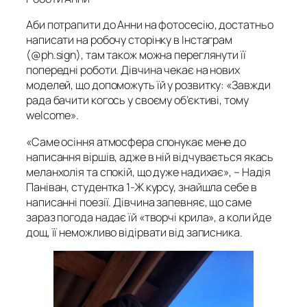
Аби потрапити до Анни на фотосесію, достатньо
написати на робочу сторінку в Інстаграм
(@ph.sign), там також можна переглянути її
попередні роботи. Дівчина чекає на нових
моделей, що допоможуть їй у розвитку: «Завжди
рада бачити когось у своєму об’єктиві, тому
welcome».
«Саме осіння атмосфера спонукає мене до
написання віршів, адже в ній відчувається якась
меланхолія та спокій, що дуже надихає», – Надія
Паніван, студентка 1-Ж курсу, знайшла себе в
написанні поезії.
Дівчина запевняє, що саме
зараз погода надає їй «творчі крила», а коли йде
дощ, її неможливо відірвати від записника.