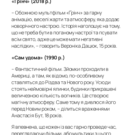
«
Ґрінч» (2018 р.)
– Обожнюю мультфільм «Ґрінч» за гарну
анімацію, веселі жарти та атмосферу, яка додає
новорічного настрою. Історія наголошує на тому,
що не треба бути в поганому настрої та псувати
всім свято, адже це може мати негативні
наслідки», – говорить Вероніка Дацюк, 15 років.
«Сам удома» (1990 р.)
– Фантастичний фільм. Зйомки проходили в
Америці, а там, як відомо, по-особливому
ставляться до Різдва та Нового року. Усюди
стоять неймовірні ялинки, будинки прикрашені
величезною кількість вогників. Це створює
магічну атмосферу. Саме тому я дивлюся його
перед Новим роком, – ділиться враженнями
Анастасія Бут, 18 років.
Я впевнена, що кожен із вас гарно проведе час,
переглядаючи фільми, або мультики з цього