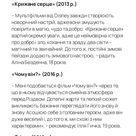
«Крижане серце» (2013 р.)
– Мультфільми від Disney завжди створюють
новорічний настрій, адже вони змушують
повірити в магію, чудо та добро. «Крижане серце»
вартий окремої уваги, адже це неймовірна історія
про добро і зло, кохання та зраду, два світи –
магічний та звичайний. До того ж, постійні зимові
пейзажі додають зимового настрою, – радить
Аліна Безденна, 18 років.
«Чому він?» (2016 р.)
– Мені подобається фільм «Чому він?» через те,
що в ньому відчувається сімейна атмосфера
перед Різдвом. Дотепні жарти та легкий сюжет
викликають бажання переглядати його знову й
знову. Асоціюю себе з головним героєм, адже він
дуже веселий і, до того ж, ми схожі з ним
характерами», – рекомендує Ілля Гичка, 19 років.