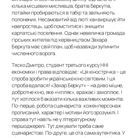
кілька місцевих мисливців, братів Беркутів,
потайки пробираються в табір та звільняють
полонених. Несамовитий від люті хан вирішує йти
навпростець, щоб помститися і знищити
карпатські поселення. Однак невеличка громада
гірських жителів під керівництвом Захара
Беркута має свій план, щоб назавжди зупинити
численного ворога.
Тяско Дмитро, студент третього курсу ННІ
економіки і права відповідає: «Ця кінострічка – це
спроба зробити українське кіно світовим. І ця
спроба вдалася! «Захар Беркут» – на диво міцне,
добротне кіно, яке «чіпляє», вражає і захоплює. І
тут хотілося б вказати кілька важливих моментів.
По-перше, робота сценариста: кожен персонаж
прописаний, характер і мотиви його зрозумілі. І
справа тут навіть не у літературному
першоджерелі. Тут дякувати треба саме
сценаристові. По-друге, це ота сама аутентика. У