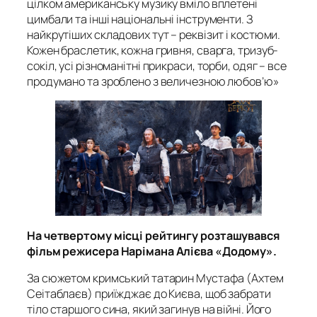
цілком американську музику вміло вплетені
цимбали та інші національні інструменти. З
найкрутіших складових тут – реквізит і костюми.
Кожен браслетик, кожна гривня, сварга, тризуб-
сокіл, усі різноманітні прикраси, торби, одяг – все
продумано та зроблено з величезною любов’ю»
На четвертому місці рейтингу розташувався
фільм режисера Нарімана Алієва «Додому».
За сюжетом кримський татарин Мустафа (Ахтем
Сеітаблаєв) приїжджає до Києва, щоб забрати
тіло старшого сина, який загинув на війні. Його