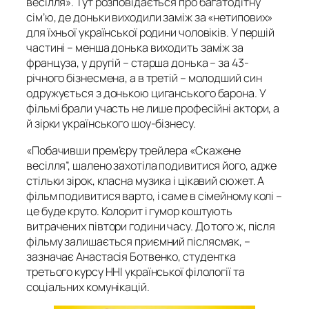
весілля». Тут розповідається про багатодітну
сім’ю, де доньки виходили заміж за «нетипових»
для їхньої української родини чоловіків. У першій
частині – менша донька виходить заміж за
француза, у другій – старша донька – за 43-
річного бізнесмена, а в третій – молодший син
одружується з донькою циганського барона. У
фільмі брали участь не лише професійні актори, а
й зірки українського шоу-бізнесу.
«Побачивши прем’єру трейлера «Скажене
весілля”, шалено захотіла подивитися його, адже
стільки зірок, класна музика і цікавий сюжет. А
фільм подивитися варто, і саме в сімейному колі –
це буде круто. Колорит і гумор коштують
витрачених півтори години часу. До того ж, після
фільму залишається приємний післясмак, –
зазначає Анастасія Ботвенко, студентка
третього курсу ННІ української філології та
соціальних комунікацій.