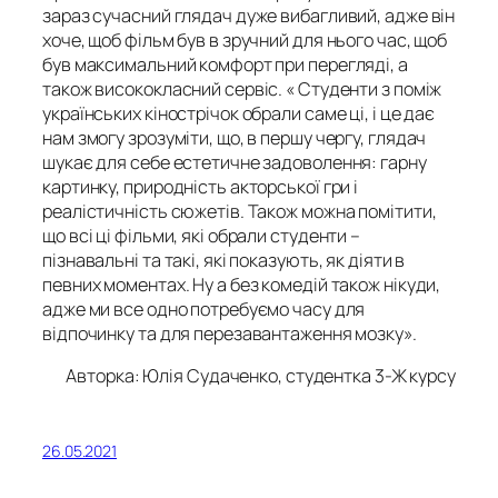
зараз сучасний глядач дуже вибагливий, адже він
хоче, щоб фільм був в зручний для нього час, щоб
був максимальний комфорт при перегляді, а
також висококласний сервіс. « Студенти з поміж
українських кінострічок обрали саме ці, і це дає
нам змогу зрозуміти, що, в першу чергу, глядач
шукає для себе естетичне задоволення: гарну
картинку, природність акторської гри і
реалістичність сюжетів. Також можна помітити,
що всі ці фільми, які обрали студенти –
пізнавальні та такі, які показують, як діяти в
певних моментах. Ну а без комедій також нікуди,
адже ми все одно потребуємо часу для
відпочинку та для перезавантаження мозку».
Авторка: Юлія Судаченко, студентка 3-Ж курсу
26.05.2021