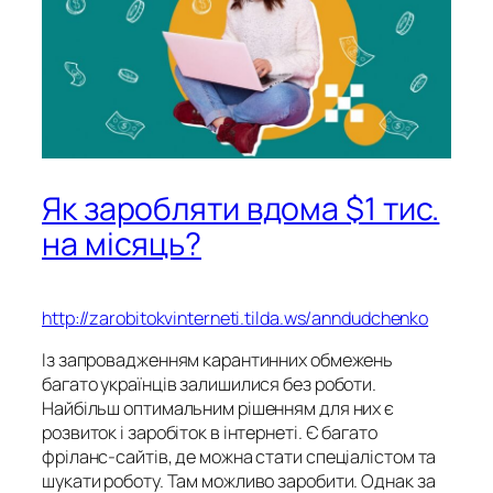
Як заробляти вдома $1 тис.
на місяць?
http://zarobitokvinterneti.tilda.ws/anndudchenko
Із запровадженням карантинних обмежень
багато українців залишилися без роботи.
Найбільш оптимальним рішенням для них є
розвиток і заробіток в інтернеті. Є багато
фріланс-сайтів, де можна стати спеціалістом та
шукати роботу. Там можливо заробити. Однак за