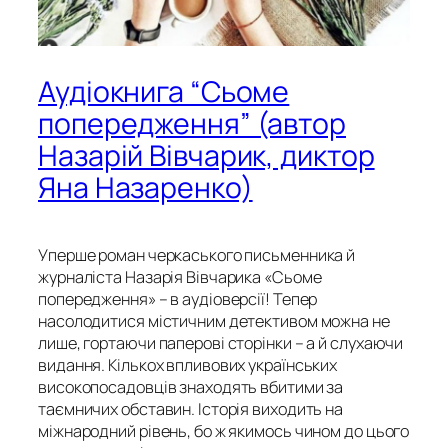
Аудіокнига “Сьоме
попередження” (автор
Назарій Вівчарик, диктор
Яна Назаренко)
Уперше роман черкаського письменника й
журналіста Назарія Вівчарика «Сьоме
попередження» – в аудіоверсії! Тепер
насолодитися містичним детективом можна не
лише, гортаючи паперові сторінки – а й слухаючи
видання. Кількох впливових українських
високопосадовців знаходять вбитими за
таємничих обставин. Історія виходить на
міжнародний рівень, бо ж якимось чином до цього