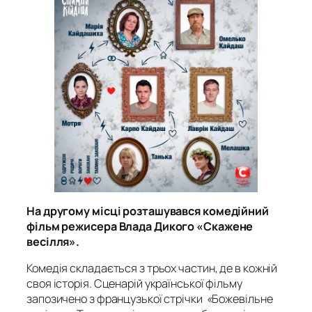
На другому місці розташувався комедійний
фільм режисера Влада Дикого «Скажене
весілля».
Комедія складається з трьох частин, де в кожній
своя історія. Сценарій української фільму
запозичено з французької стрічки «Божевільне