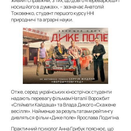
живий і справжній, з тих, що довго «переварюєш» і
носиш його в думках», – зазначає Анатолій
Токовенко, студент першого курсу ННІ
природничі та аграрні науки.
Отже, серед українських кінострічок студенти
надають перевагу фільмам Наталії Ворожбит
«Спіймати Кайдаша» та Влада Дикого «Скажене
весілля». Найменше за результатами рейтингу
дивляться фільм «Дике поле» Ярослава Лодигіна.
Практичний психолог Анна Грибук пояснює, що