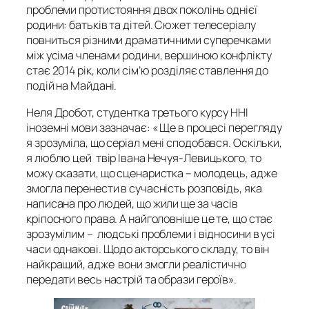
проблеми протистояння двох поколінь однієї
родини: батьків та дітей. Сюжет телесеріалу
повниться різними драматичними суперечками
між усіма членами родини, вершиною конфлікту
стає 2014 рік, коли сім’ю розділяє ставлення до
подій на Майдані.
Неля Дробот, студентка третього курсу ННІ
іноземні мови зазначає: « Ще в процесі перегляду
я зрозуміла, що серіал мені сподобався. Оскільки,
я люблю цей твір Івана Нечуя-Левицького, то
можу сказати, що сценаристка – молодець, адже
змогла перенести в сучасність розповідь, яка
написана про людей, що жили ще за часів
кріпосного права. А найголовніше це те, що стає
зрозумілим – людські проблеми і відносини в усі
часи однакові. Щодо акторського складу, то він
найкращий, адже вони змогли реалістично
передати весь настрій та образи героїв».