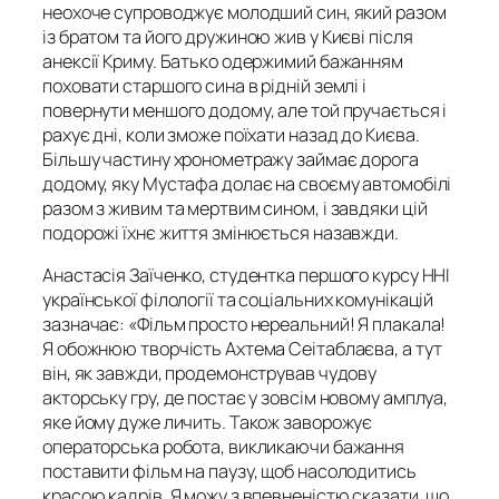
неохоче супроводжує молодший син, який разом
із братом та його дружиною жив у Києві після
анексії Криму. Батько одержимий бажанням
поховати старшого сина в рідній землі і
повернути меншого додому, але той пручається і
рахує дні, коли зможе поїхати назад до Києва.
Більшу частину хронометражу займає дорога
додому, яку Мустафа долає на своєму автомобілі
разом з живим та мертвим сином, і завдяки цій
подорожі їхнє життя змінюється назавжди.
Анастасія Заїченко, студентка першого курсу ННІ
української філології та соціальних комунікацій
зазначає: «Фільм просто нереальний! Я плакала!
Я обожнюю творчість Ахтема Сеітаблаєва, а тут
він, як завжди, продемонстрував чудову
акторську гру, де постає у зовсім новому амплуа,
яке йому дуже личить. Також заворожує
операторська робота, викликаючи бажання
поставити фільм на паузу, щоб насолодитись
красою кадрів. Я можу з впевненістю сказати, що