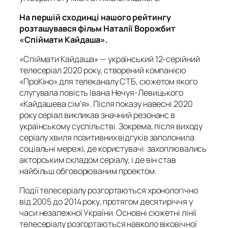
На першій сходинці нашого рейтингу
розташувався фільм Наталії Ворожбит
«Спіймати Кайдаша».
«Спіймати Кайдаша» — український 12-серійний
телесеріал 2020 року, створений компанією
«ПроКіно» для телеканалу СТБ, сюжетом якого
слугувала повість Івана Нечуя-Левицького
«Кайдашева сім’я». Після показу навесні 2020
року серіал викликав значний резонанс в
українському суспільстві. Зокрема, після виходу
серіалу хвиля позитивних відгуків заполонила
соціальні мережі, де користувачі захоплювались
акторським складом серіалу, і де він став
найбільш обговорюваним проектом.
Події телесеріалу розгортаються хронологічно
від 2005 до 2014 року, протягом десятиріччя у
часи незалежної України. Основні сюжетні лінії
телесеріалу розгортаються навколо віковічної