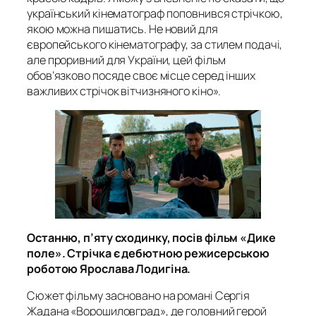
український кінематограф поповнився стрічкою,
якою можна пишатись. Не новий для
європейського кінематографу, за стилем подачі,
але проривний для України, цей фільм
обов’язково посяде своє місце серед інших
важливих стрічок вітчизняного кіно».
Останню, п’яту сходинку, посів фільм «Дике
поле». Стрічка є дебютною режисерською
роботою Ярослава Лодигіна.
Сюжет фільму засновано на романі Сергія
Жадана «Ворошиловград», де головний герой