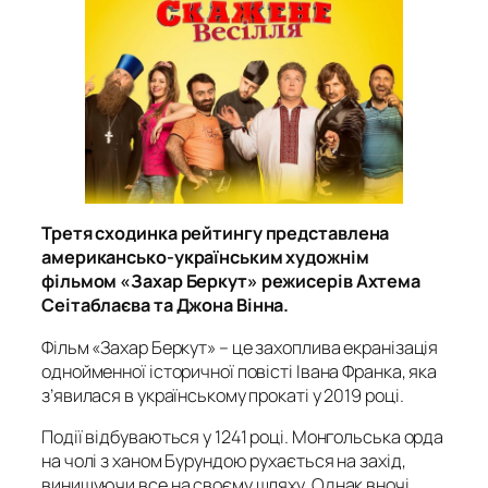
Третя сходинка рейтингу представлена
американсько-українським художнім
фільмом «Захар Беркут» режисерів Ахтема
Сеітаблаєва та Джона Вінна.
Фільм «Захар Беркут» – це захоплива екранізація
однойменної історичної повісті Івана Франка, яка
з’явилася в українському прокаті у 2019 році.
Події відбуваються у 1241 році. Монгольська орда
на чолі з ханом Бурундою рухається на захід,
винищуючи все на своєму шляху. Однак вночі