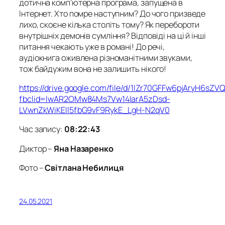
дотична комп’ютерна програма, запущена в
Інтернет. Хто помре наступним? До чого призведе
лихо, скоєне кілька століть тому? Як перебороти
внутрішніх демонів сумління? Відповіді на ці й інші
питання чекають уже в романі! До речі,
аудіокнига оживлена різноманітними звуками,
тож байдужим вона не залишить нікого!
https://drive.google.com/file/d/1IZr70GFFw6pjAryH6sZV
fbclid=IwAR2OMw84Ms7Vw14IarA5zDsd-
LVwnZkWiKEll5fbG9vF9RykE_LgH-N2qV0
Час запису:
08:22:43
Диктор –
Яна Назаренко
Фото –
Світлана Небилиця
24.05.2021