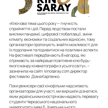
«Ключова тема цього року — гнучкість
сприйняття і дій. Перед людством постали
виклики пандемії, цифрової глобалізації, зміни
клімату, економіки та соціальних відносин, тому
організатори пропонують знайти можливості для
їх подолання та подивитися на позитивні аспекти.
На фестивалі передбачають 8 нагород, які
отримають за найкраще позитивне кіно будь-
якого жанру кінематографи з усього світу», –
зазначила на сайті kinosaray.com директор
фестивалю Діана Карпенко.
Поки режисери свої кінофільми надсилають
організаторам для участі, ми вирішили дізнатися,
яким українським кінострічкам надають перевагу
студенти Черкаського національного
університету імені Б. Хмельницького.