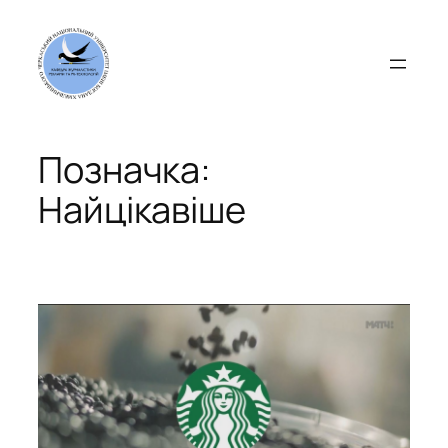
Перейти
до
вмісту
Позначка:
Найцікавіше