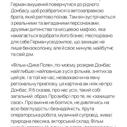
Герман змушений повернутися до рідного
Донбасу, щоб розібратися із автозаправкою
брата, який раптово поїхав. Там він зустрічається
з реальними та вигаданими персонажами,
друзями дитинства та місцевою мафією, яка
намагається відібрати його бізнес. Несподівано
для себе Герман усвідомлює, що захищає не
лише бензоколонку, але й своє минуле, майбутнє
та свій дім.
«Фільм «Дике Поле», по-моєму, розкрив Донбас
найглибше і найповніше з усіх фільмів, знятих за
цей рік. І в той же час, незважаючи на явну
регіональну прив’язку, ця картина аж ніяк не про
Донбас. Я б сказав, про нас усіх, такий собі
загальний образ. Про вибір і про те, як «захищати
своє». Про вміння не боятися, не дивлячись на
всю безглуздість і безнадійність. Крута
операторська робота, музичний супровід, жива і
природна лексика, акторський склад. Фільм