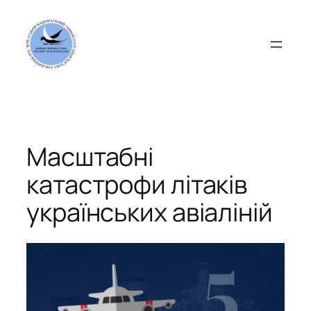
Перейти
до
вмісту
Масштабні
катастрофи літаків
українських авіаліній