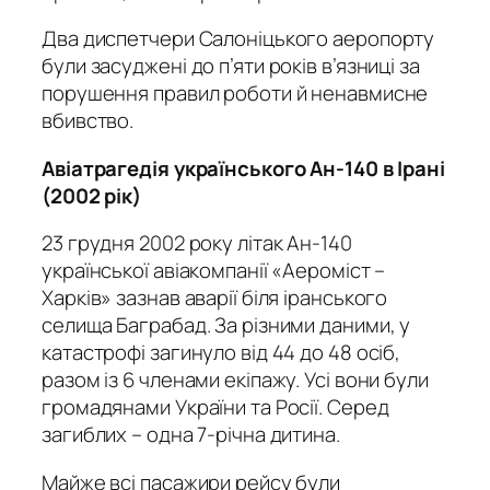
Два диспетчери Салоніцького аеропорту
були засуджені до п’яти років в’язниці за
порушення правил роботи й ненавмисне
вбивство.
Авіатрагедія українського Ан-140 в Ірані
(2002 рік)
23 грудня 2002 року літак Ан-140
української авіакомпанії «Аероміст –
Харків» зазнав аварії біля іранського
селища Баграбад. За різними даними, у
катастрофі загинуло від 44 до 48 осіб,
разом із 6 членами екіпажу. Усі вони були
громадянами України та Росії. Серед
загиблих – одна 7-річна дитина.
Майже всі пасажири рейсу були