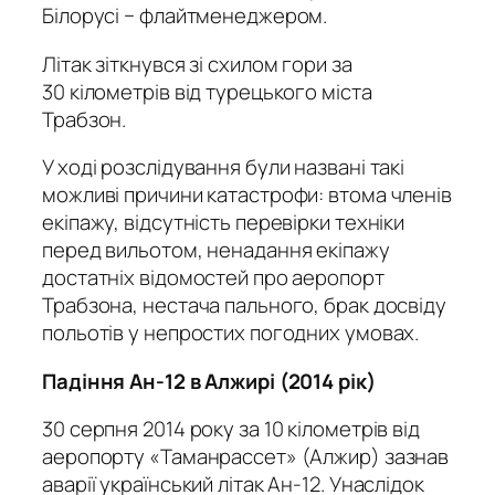
Білорусі − флайтменеджером.
Літак зіткнувся зі схилом гори за
30 кілометрів від турецького міста
Трабзон.
У ході розслідування були названі такі
можливі причини катастрофи: втома членів
екіпажу, відсутність перевірки техніки
перед вильотом, ненадання екіпажу
достатніх відомостей про аеропорт
Трабзона, нестача пального, брак досвіду
польотів у непростих погодних умовах.
Падіння Ан-12 в Алжирі (2014 рік)
30 серпня 2014 року за 10 кілометрів від
аеропорту «Таманрассет» (Алжир) зазнав
аварії український літак Ан-12. Унаслідок