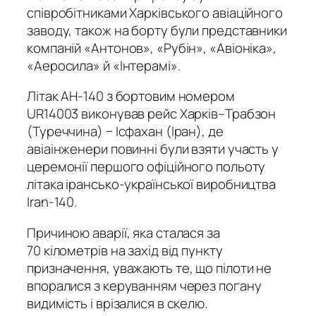
співробітниками Харківського авіаційного
заводу, також на борту були представники
компаній «Антонов», «Рубін», «Авіоніка»,
«Аеросила» й «Інтерамі».
Літак АН-140 з бортовим номером
UR14003 виконував рейс Харків–Трабзон
(Туреччина) − Ісфахан (Іран), де
авіаінженери повинні були взяти участь у
церемонії першого офіційного польоту
літака ірансько-української виробництва
Iran-140.
Причиною аварії, яка сталася за
70 кілометрів на захід від пункту
призначення, уважають те, що пілоти не
впоралися з керуванням через погану
видимість і врізалися в скелю.