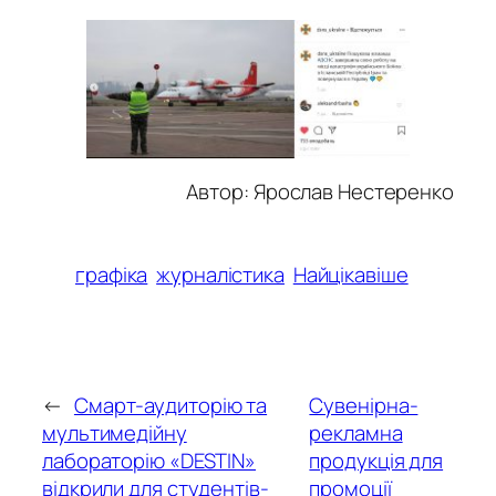
Автор: Ярослав Нестеренко
графіка
журналістика
Найцікавіше
←
Смарт-аудиторію та
Сувенірна-
мультимедійну
рекламна
лабораторію «DESTIN»
продукція для
відкрили для студентів-
промоції