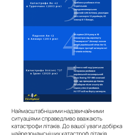
Наймасштабнішими надзвичайними
ситуаціями справедливо вважають
катастрофи літаків. До вашої уваги добірка
найрезонансніших катастроф літаків