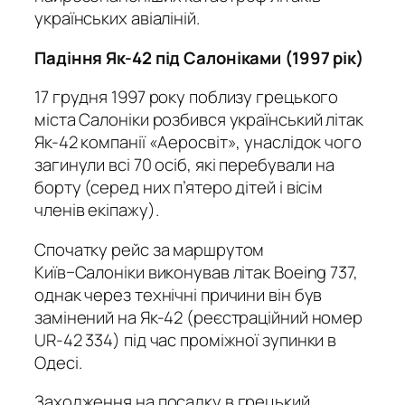
українських авіаліній.
Падіння Як-42 під Салоніками (1997 рік)
17 грудня 1997 року поблизу грецького
міста Салоніки розбився український літак
Як-42 компанії «Аеросвіт», унаслідок чого
загинули всі 70 осіб, які перебували на
борту (серед них п’ятеро дітей і вісім
членів екіпажу).
Спочатку рейс за маршрутом
Київ−Салоніки виконував літак Boeing 737,
однак через технічні причини він був
замінений на Як-42 (реєстраційний номер
UR-42 334) під час проміжної зупинки в
Одесі.
Заходження на посадку в грецький