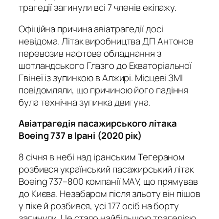
трагедії загинули всі 7 членів екіпажу.
Офіційна причина авіатрагедії досі
невідома. Літак виробництва ДП Антонов
перевозив нафтове обладнання з
шотландського Глазго до Екваторіальної
Гвінеї із зупинкою в Алжирі. Місцеві ЗМІ
повідомляли, що причиною його падіння
була технічна зупинка двигуна.
Авіатрагедія пасажирського літака
Boeing 737 в Ірані (2020 рік)
8 січня в небі над іранським Тегераном
розбився український пасажирський літак
Boeing 737–800 компанії МАУ, що прямував
до Києва. Незабаром після зльоту він пішов
у піке й розбився, усі 177 осіб на борту
загинули. Це стало найбільшою трагедією