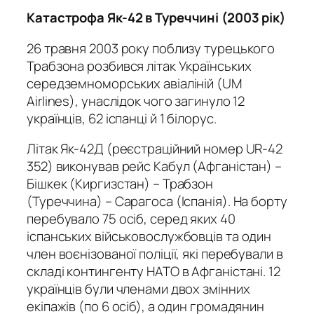
Катастрофа Як-42 в Туреччині (2003 рік)
26 травня 2003 року поблизу турецького
Трабзона розбився літак Українських
середземноморських авіаліній (UM
Airlines), унаслідок чого загинуло 12
українців, 62 іспанці й 1 білорус.
Літак Як-42Д (реєстраційний номер UR-42
352) виконував рейс Кабул (Афганістан) –
Бішкек (Киргизстан) – Трабзон
(Туреччина) – Сарагоса (Іспанія). На борту
перебувало 75 осіб, серед яких 40
іспанських військовослужбовців та один
член воєнізованої поліції, які перебували в
складі контингенту НАТО в Афганістані. 12
українців були членами двох змінних
екіпажів (по 6 осіб), а один громадянин