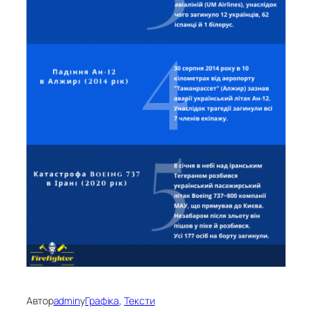
Автор
admin
у
Графіка
, 
Тексти