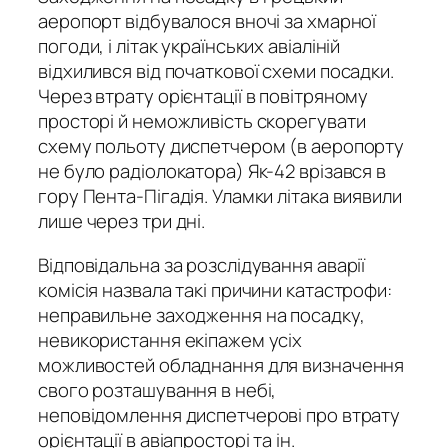
аеропорт відбувалося вночі за хмарної
погоди, і літак українських авіаліній
відхилився від початкової схеми посадки.
Через втрату орієнтації в повітряному
просторі й неможливість скорегувати
схему польоту диспетчером (в аеропорту
не було радіолокатора) Як-42 врізався в
гору Пента-Пігадія. Уламки літака виявили
лише через три дні.
Відповідальна за розслідування аварії
комісія назвала такі причини катастрофи:
неправильне заходження на посадку,
невикористання екіпажем усіх
можливостей обладнання для визначення
свого розташування в небі,
неповідомлення диспетчерові про втрату
орієнтації в авіапросторі та ін.