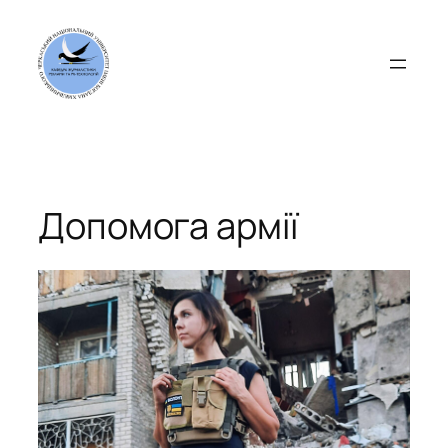
Перейти
до
вмісту
Допомога армії