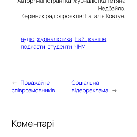
Автор: магістрантка-журналістка Тетяна
Недбайло
.
Керівник радіопроєктів: Наталія Ковтун.
аудіо
журналістика
Найцікавіше
подкасти
студенти
ЧНУ
←
Поважайте
Соціальна
співрозмовників
відеореклама
→
Коментарі