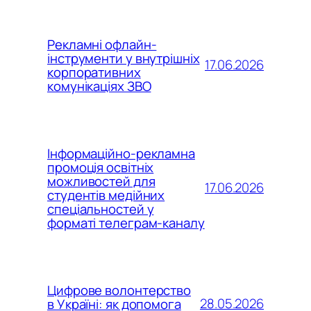
Рекламні офлайн-
інструменти у внутрішніх
17.06.2026
корпоративних
комунікаціях ЗВО
Інформаційно-рекламна
промоція освітніх
можливостей для
17.06.2026
студентів медійних
спеціальностей у
форматі телеграм-каналу
Цифрове волонтерство
28.05.2026
в Україні: як допомога