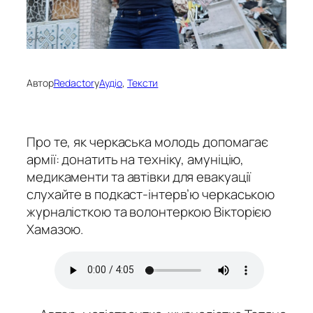
Автор
Redactor
у
Аудіо
, 
Тексти
Про те, як черкаська молодь допомагає
армії: донатить на техніку, амуніцію,
медикаменти та автівки для евакуації
слухайте в подкаст-інтерв’ю черкаською
журналісткою та волонтеркою Вікторією
Хамазою.