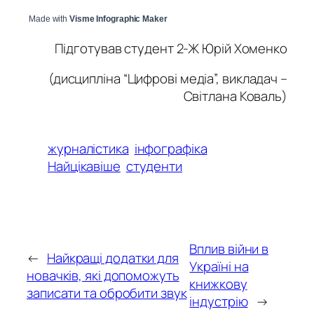
Made with
Visme Infographic Maker
Підготував студент 2-Ж Юрій Хоменко
(дисципліна “Цифрові медіа”, викладач –
Світлана Коваль)
журналістика
інфографіка
Найцікавіше
студенти
Вплив війни в
←
Найкращі додатки для
Україні на
новачків, які допоможуть
книжкову
записати та обробити звук
індустрію
→