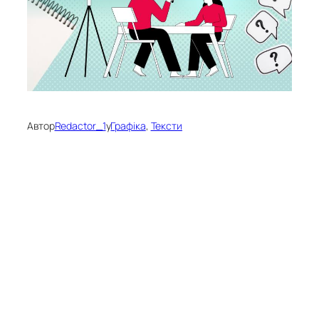
Автор
Redactor_1
у
Графіка
, 
Тексти