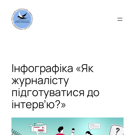
Перейти
до
вмісту
Інфографіка «Як
журналісту
підготуватися до
інтервʼю?»