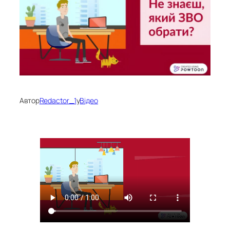
Автор
Redactor_1
у
Відео