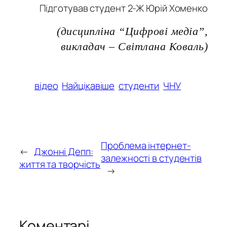
Підготував студент 2-Ж Юрій Хоменко
(дисципліна “Цифрові медіа”,
викладач – Світлана Коваль)
відео
Найцікавіше
студенти
ЧНУ
Проблема інтернет-
←
Джонні Депп:
залежності в студентів
життя та творчість
→
Коментарі