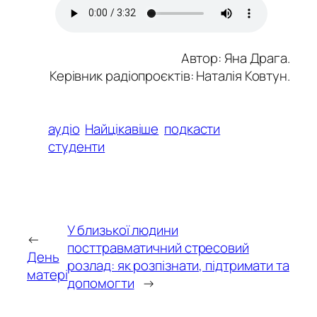
Автор: Яна Драга.
Керівник радіопроєктів: Наталія Ковтун.
аудіо
Найцікавіше
подкасти
студенти
У близької людини
←
посттравматичний стресовий
День
розлад: як розпізнати, підтримати та
матері
допомогти
→