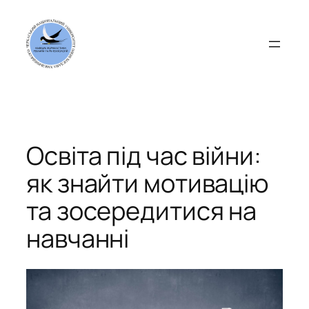
Перейти
до
вмісту
Освіта під час війни:
як знайти мотивацію
та зосередитися на
навчанні