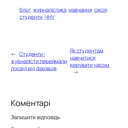
блог
журналістика
навчання
сесія
студенти
ЧНУ
Як студентам
←
Студенти-
навчитися
журналісти переймали
керувати часом
досвід від фахівців
→
Коментарі
Залишити відповідь