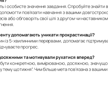
ня?
ть і особисте значення завдання. Спробуйте знайти в
допомогти пов’язати навчання з вашими довгостроко
сів або обговоріть свої цілі з другом чи наставником.
гнення.
менту допомагають уникати прокрастинації?
н із 5-хвилинними перервами, допомагає підтримува
відчуваєте прогрес.
и досяжними та мотивували рухатися вперед?
 бути конкретною, вимірюваною, досяжною, значущою
ву тему щотижня”. Чим більше мета пов’язана з вашим