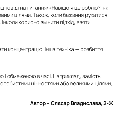
ідповіді на питання:
«Навіщо я це роблю?, як
вими цілями. Також, коли бажання рухатися
 Інколи корисно змінити підхід, взяти
ти концентрацію. Інша техніка — розбиття
 і обмеженою в часі. Наприклад, замість
и особистими цінностями або великими цілями,
Автор – Слєсар Владислава, 2-Ж