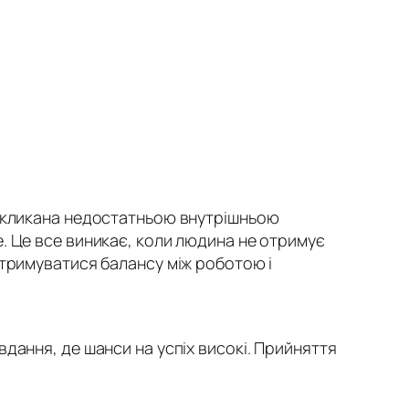
викликана недостатньою внутрішньою
. Це все виникає, коли людина не отримує
отримуватися балансу між роботою і
дання, де шанси на успіх високі. Прийняття