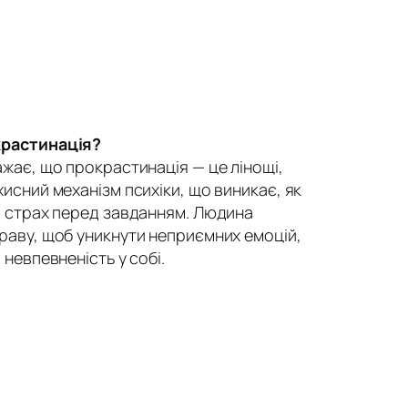
крастинація?
ажає, що прокрастинація — це лінощі,
исний механізм психіки, що виникає, як
о страх перед завданням. Людина
раву, щоб уникнути неприємних емоцій,
 невпевненість у собі.