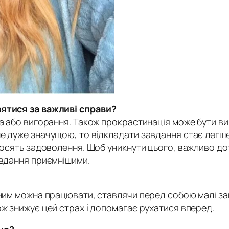
зятися за важливі справи?
нка або вигорання. Також прокрастинація може бути 
е дуже значущою, то відкладати завдання стає легше
иносять задоволення. Щоб уникнути цього, важливо д
авдання приємнішими.
 ним можна працювати, ставлячи перед собою малі зав
ож знижує цей страх і допомагає рухатися вперед.