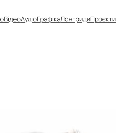
то
Відео
Аудіо
Графіка
Лонгриди
Проєкти