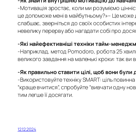
-Як знайти внутрішню мотивацію до навчан
-Мотивація зростає, коли ми розуміємо цінніс
це допоможе мені в майбутньому?»
– Це може 
слабшає, зверніться до своїх особистих інтере
невелику перерву або нагадати собі про дося
-Які найефективніші техніки тайм-менедж
-Наприклад, метод Pomodoro, робота 25 хвили
великого завдання на маленькі кроки: так ви 
-Як правильно ставити цілі, щоб вони бул
-Використовуйте техніку SMART: ціль повинна
“краще вчитися”, спробуйте “вивчати одну но
тим легше її досягати.
12.12.2024