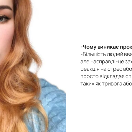
-Чому виникає про
-Більшість людей вв
але насправді-це зах
реакція на стрес аб
просто відкладає сп
таких як тривога або