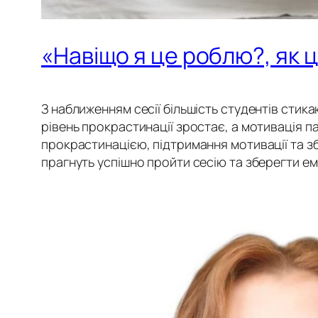
«Навіщо я це роблю?, як 
З наближенням сесії більшість студентів стик
рівень прокрастинації зростає, а мотивація 
прокрастинацією, підтримання мотивації та з
прагнуть успішно пройти сесію та зберегти ем