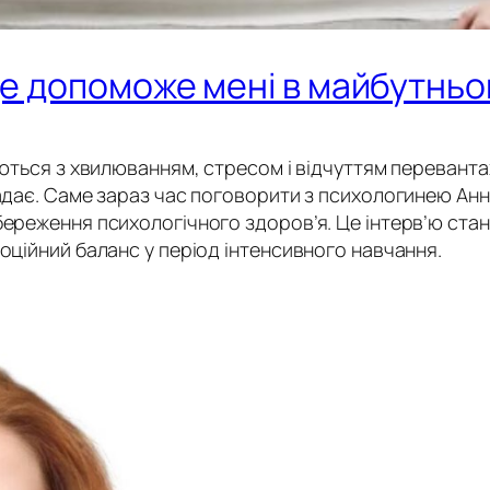
це допоможе мені в майбутньо
аються з хвилюванням, стресом і відчуттям перевант
падає. Саме зараз час поговорити з психологинею Ан
береження психологічного здоров’я. Це інтерв’ю стан
оційний баланс у період інтенсивного навчання.