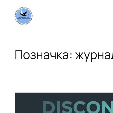
Перейти
до
вмісту
Позначка:
журна