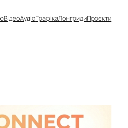
то
Відео
Аудіо
Графіка
Лонгриди
Проєкти