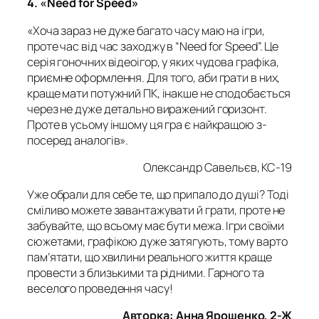
4. «Need for Speed»
«Хоча зараз не дуже багато часу маю на ігри,
проте час від час заходжу в “Need for Speed”. Це
серія гоночних відеоігор, у яких чудова графіка,
приємне оформлення. Для того, аби грати в них,
краще мати потужний ПК, інакше не сподобається
через не дуже детально виражений горизонт.
Проте в усьому іншому ця гра є найкращою з-
посеред аналогів».
Олександр Савельєв, КС-19
Уже обрали для себе те, що припало до душі? Тоді
сміливо можете завантажувати й грати, проте не
забувайте, що всьому має бути межа. Ігри своїми
сюжетами, графікою дуже затягують, тому варто
пам’ятати, що хвилини реального життя краще
провести з близькими та рідними. Гарного та
веселого проведення часу!
Авторка: Анна Ярошенко, 2-Ж