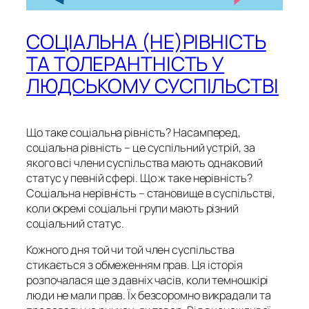
СОЦІАЛЬНА (НЕ)РІВНІСТЬ
ТА ТОЛЕРАНТНІСТЬ У
ЛЮДСЬКОМУ СУСПІЛЬСТВІ
Що таке соціальна рівність? Насамперед,
соціальна рівність – це суспільний устрій, за
якого всі члени суспільства мають однаковий
статус у певній сфері. Що ж таке нерівність?
Соціальна нерівність – становище в суспільстві,
коли окремі соціальні групи мають різний
соціальний статус.
Кожного дня той чи той член суспільства
стикається з обмеженням прав. Ця історія
розпочалася ще з давніх часів, коли темношкірі
люди не мали прав. Їх безсоромно викрадали та