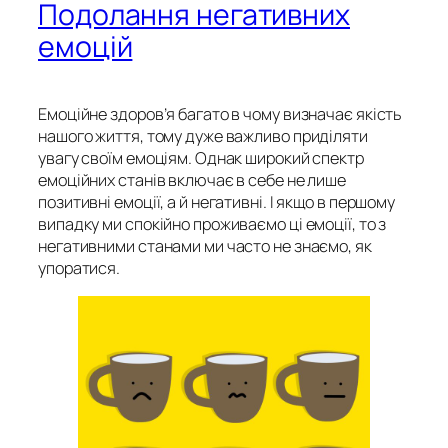
Подолання негативних
емоцій
Емоційне здоров’я багато в чому визначає якість
нашого життя, тому дуже важливо приділяти
увагу своїм емоціям. Однак широкий спектр
емоційних станів включає в себе не лише
позитивні емоції, а й негативні. І якщо в першому
випадку ми спокійно проживаємо ці емоції, то з
негативними станами ми часто не знаємо, як
упоратися.