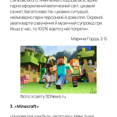
гарно оформлений величезний світ, цікавий
сюжет, багато квестів і цікавих ситуацій,
неймовірно гарні персонажі й довкілля. Окремої
уваги варте озвучення й музичний супровід гри.
Якщо є час, то 100% варто у неї пограти».
Марина Горда, 2-Б
Фото з сайту 3DNews.ru
3. «Minecraft»
«Чудова гра для будь-якого віку. Мені дуже