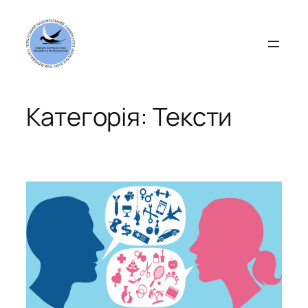
Перейти
до
вмісту
Категорія:
Тексти