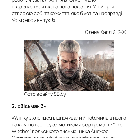
відрізняється від нашого щодення. У цій грі я
створюю собі таке життя, яке б хотіла насправді.
Усім рекомендую!».
Олена Каплій, 2-Ж
Фото з сайту SB.by
2. «Відьмак 3»
«Улітку з хлопцем відпочивали й побачила в нього
на комп’ютері гру за мотивами серії романів “The
Witcher” польського письменника Анджея
Сапковського. Мені вона сподобалась, адже