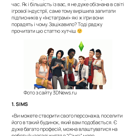
час. Як і більшість із вас, я не дуже обізнана в світі
ігрової індустрії, саме тому вирішила запитати
підписників у «Інстаграмі» які ж ігри вони
порадять і чому. Зацікавило? Тоді раджу
прочитати цю статтю хутчіш
Фото з сайту 3DNews.ru
1. SIMS
«Ви можете створити свого персонажа, поселити
його в такий будинок, який вам подобається. Є
дуже багато професій, можна влаштуватися на
роботу й узагалі життя в “Сімсі” мало