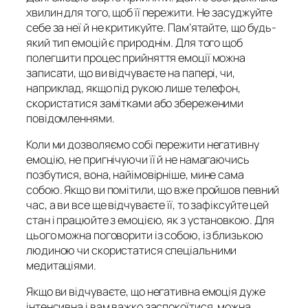
хвилин для того, щоб її пережити. Не засуджуйте
себе за неї й не критикуйте. Пам’ятайте, що будь-
який тип емоцій є природнім. Для того щоб
полегшити процес прийняття емоції можна
записати, що ви відчуваєте на папері, чи,
наприклад, якщо під рукою лише телефон,
скористатися замітками або збереженими
повідомленнями.
Коли ми дозволяємо собі пережити негативну
емоцію, не пригнічуючи її й не намагаючись
позбутися, вона, найімовірніше, мине сама
собою. Якщо ви помітили, що вже пройшов певний
час, а ви все ще відчуваєте її, то зафіксуйте цей
стан і працюйте з емоцією, як з установкою. Для
цього можна поговорити із собою, із близькою
людиною чи скористатися спеціальними
медитаціями.
Якщо ви відчуваєте, що негативна емоція дуже
інтенсивна і вам важко заспокоїтися, можна