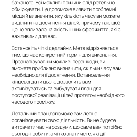
бажаного. Усі можливі причини слід ретельно
обміркувати. Це допоможе виявити проблемні
місця й визначити, яку кількість часу ви можете
виділити на досягнення цілей, причому так, щоб
це не впливало на якість інших сфер життя, які є
важливими для вас.
Встановіть чіткі дедлайни. Мета відрізняється
тим, що має конкретний термін для виконання.
Проаналізувавши можливі перешкоди, ви
зможете приблизно визначити, скільки часу вам
необхідно для її досягнення. Встановлення
кінцевої дати цього дозволить вам
активізуватись та вибудувати план для
поступової реалізації цілей протягом необхідного
часового проміжку.
Детальний план допоможе вам легше
організовувати свою діяльність. Ви не будете
витрачати час на роздуми, що саме вам потрібно
сьогодні робити, а чітко знатимете, які дії