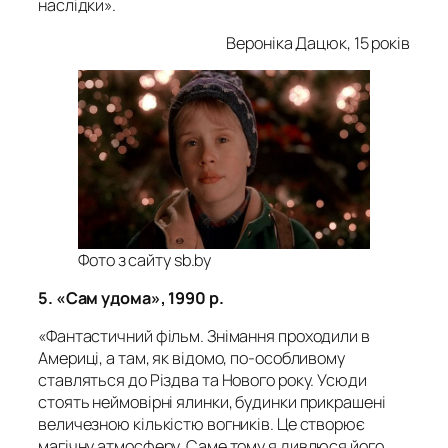
наслідки».
Вероніка Дацюк, 15 років
Фото з сайту sb.by
5. «Сам удома», 1990 р.
«Фантастичний фільм. Знімання проходили в
Америці, а там, як відомо, по-особливому
ставляться до Різдва та Нового року. Усюди
стоять неймовірні ялинки, будинки прикрашені
величезною кількістю вогників. Це створює
магічну атмосферу. Саме тому я дивлюся його