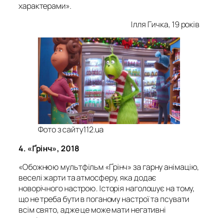
характерами».
Ілля Гичка, 19 років
Фото з сайту112.ua
4. «
Ґрінч», 2018
«Обожнюю мультфільм «Ґрінч» за гарну анімацію,
веселі жарти та атмосферу, яка додає
новорічного настрою. Історія наголошує на тому,
що не треба бути в поганому настрої та псувати
всім свято, адже це може мати негативні