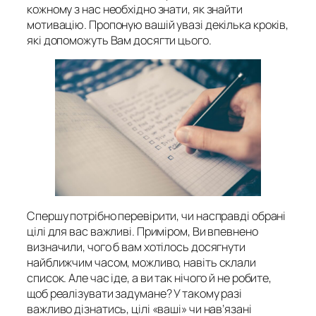
кожному з нас необхідно знати, як знайти
мотивацію. Пропоную вашій увазі декілька кроків,
які допоможуть Вам досягти цього.
Спершу потрібно перевірити, чи насправді обрані
цілі для вас важливі. Приміром, Ви впевнено
визначили, чого б вам хотілось досягнути
найближчим часом, можливо, навіть склали
список. Але час іде, а ви так нічого й не робите,
щоб реалізувати задумане? У такому разі
важливо дізнатись, цілі «ваші» чи нав’язані