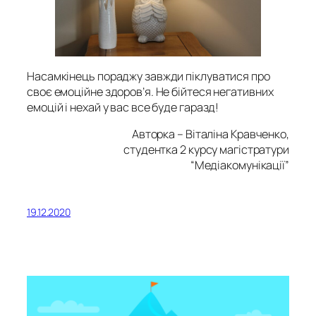
Насамкінець пораджу завжди піклуватися про
своє емоційне здоров’я. Не бійтеся негативних
емоцій і нехай у вас все буде гаразд!
Авторка – Віталіна Кравченко,
студентка 2 курсу магістратури
“Медіакомунікації
”
19.12.2020