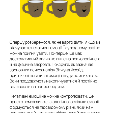
Спершу розберемося, як не варто діяти, якщо ви
відчуваєте негативні емоції. Їх у жодному разі не
можна пригнічувати. По-перше, це має
деструктивний вплив не лише на психологічне, а
й на фізичне здоров’я. По-друге, як зазначає
засновник психоаналізу Зігмунд Фрейд,
пригнічені негативні емоції нікуди не зникають.
Вони продовжують накопичуватися й постійно
впливають на нас зсередини.
Негативні емоції не можна контролювати. Це
просто неможливо фізіологічно, оскільки емоції
формуються на підсвідомому рівні, який нам
непідвладний. Із погляду фізичного й психічного