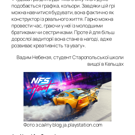
подобається графіка, кольори. Завдяки цій грі
можна навчитися будувати, вона фактично як
конструктор із реального життя. Гарно можна
провести час, граючи у неї із молодшими
братиками чи сестричками. Проте й для більш
дорослої авдиторії вона стане в нагоді, адже
розвиває креативність та увагу».
Вадим Небензя, студент Старопольської школи
вищої в Кельцах
Фото з сайту blog.ja.playstation.com