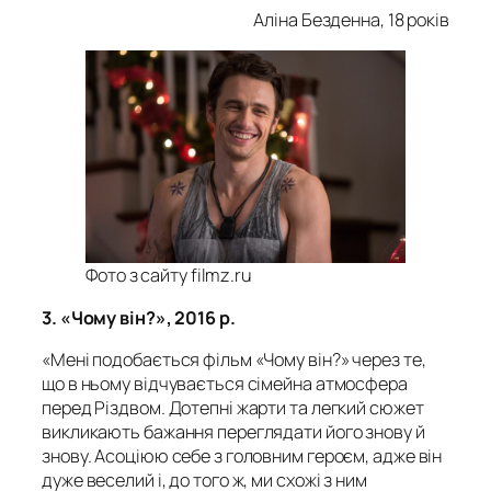
Аліна Безденна, 18 років
Фото з сайту filmz.ru
3. «Чому він?», 2016 р.
«Мені подобається фільм «Чому він?» через те,
що в ньому відчувається сімейна атмосфера
перед Різдвом. Дотепні жарти та легкий сюжет
викликають бажання переглядати його знову й
знову. Асоціюю себе з головним героєм, адже він
дуже веселий і, до того ж, ми схожі з ним