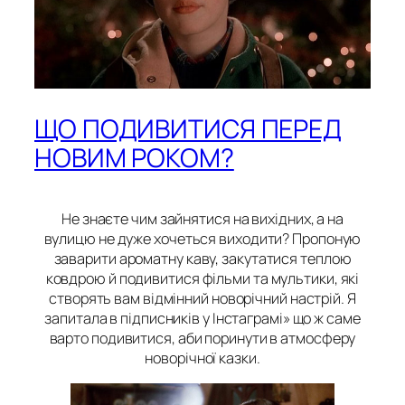
ЩО ПОДИВИТИСЯ ПЕРЕД
НОВИМ РОКОМ?
Не знаєте чим зайнятися на вихідних, а на
вулицю не дуже хочеться виходити? Пропоную
заварити ароматну каву, закутатися теплою
ковдрою й подивитися фільми та мультики, які
створять вам відмінний новорічний настрій. Я
запитала в підписників у Інстаграмі» що ж саме
варто подивитися, аби поринути в атмосферу
новорічної казки.