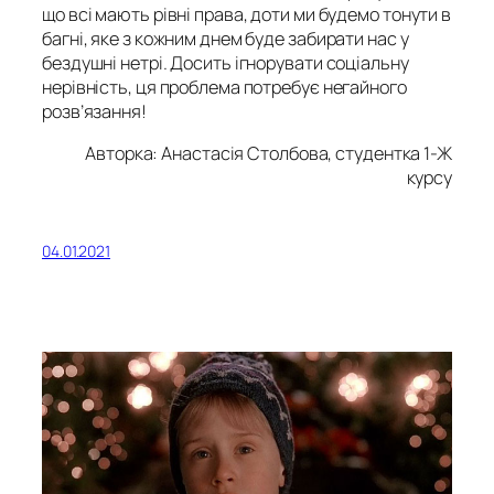
що всі мають рівні права, доти ми будемо тонути в
багні, яке з кожним днем буде забирати нас у
бездушні нетрі. Досить ігнорувати соціальну
нерівність, ця проблема потребує негайного
розв’язання!
Авторка: Анастасія Столбова, студентка 1-Ж
курсу
04.01.2021