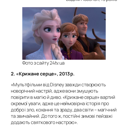
Фото з сайту 24tv.ua
2. «Крижане серце», 2013 р.
«Мультфільми від Disney завжди створюють
новорічний настрій, адже вони змушують
повірити в магію й диво. «Крижане серце» вартий
окремої уваги, адже це неймовірна історія про
добро і зло, кохання та зраду, два світи – магічний
та звичайний. До того ж, постійні зимові пейзажі
додають святкового настрою».