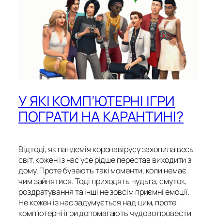
У ЯКІ КОМП’ЮТЕРНІ ІГРИ
ПОГРАТИ НА КАРАНТИНІ?
Відтоді, як пандемія коронавірусу захопила весь
світ, кожен із нас усе рідше перестав виходити з
дому. Проте бувають такі моменти, коли немає
чим зайнятися. Тоді приходять нудьга, смуток,
роздратування та інші не зовсім приємні емоції.
Не кожен із нас задумується над цим, проте
комп’ютерні ігри допомагають чудово провести