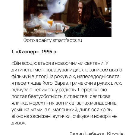
Фото з сайту smartfacts.ru
1. «Каспер», 1995 р.
«Він асоціюється з новорічними святами. У
дитинстві мені подарували диск із записом цього
фільму й відтоді, із року в рік, напередодні свята,
я переглядав його. Зараз, тримаючи в руках диск,
відчуваю невимовну радість. Переді мною
постає безтурботність дитинства: святкова
ялинка, мерехтіння вогників, запах мандаринів,
усмішка мами, а я, маленький, дивлюся крізь
вікно на засніжені вулички, очікуючи новорічне
диво».
Вадим Небензя, 19 років