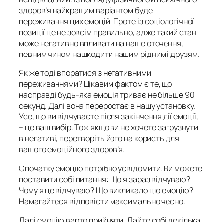
здоров’я найкращим варіантом буде
переживання цих емоцій. Проте із соціологічної
позиції це не зовсім правильно, адже такий стан
може негативно впливати на наше оточення,
певним чином нашкодити нашим рідним і друзям.
Як же тоді впоратися з негативними
переживаннями? Цікавим фактом є те, що
насправді будь-яка емоція триває не більше 90
секунд. Далі вона переростає в нашу установку.
Усе, що ви відчуваєте після закінчення дії емоції,
– це ваш вибір. Тож якщо ви не хочете загрузнути
в негативі, перетворіть його на користь для
вашого емоційного здоров’я.
Спочатку емоцію потрібно усвідомити. Ви можете
поставити собі питання: Що я зараз відчуваю?
Чому я це відчуваю? Що викликало цю емоцію?
Намагайтеся відповісти максимально чесно.
Далі емоцію варто прийняти. Дайте собі декілька