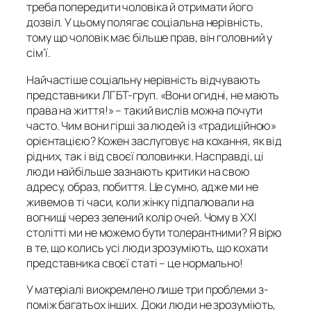
треба попередити чоловіка й отримати його
дозвіл. У цьому полягає соціальна нерівність,
тому що чоловік має більше прав, він головний у
сім’ї.
Найчастіше соціальну нерівність відчувають
представники ЛГБТ-груп. «Вони огидні, не мають
права на життя!» – такий вислів можна почути
часто. Чим вони гірші за людей із «традиційною»
орієнтацією? Кожен заслуговує на кохання, як від
рідних, так і від своєї половинки. Насправді, ці
люди найбільше зазнають критики на свою
адресу, образ, побиття. Це сумно, адже ми не
живемо в ті часи, коли жінку підпалювали на
вогнищі через зелений колір очей. Чому в ХХІ
столітті ми не можемо бути толерантними? Я вірю
в те, що колись усі люди зрозуміють, що кохати
представника своєї статі – це нормально!
У матеріалі виокремлено лише три проблеми з-
поміж багатьох інших. Доки люди не зрозуміють,