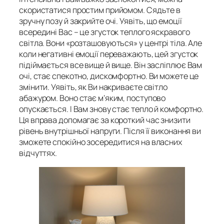
скористатися простим прийомом. Сядьте в
зручну позу й закрийте очі. Уявіть, що емоції
всередині Вас – це згусток теплого яскравого
світла. Вони «розташовуються» у центрі тіла. Але
коли негативні емоції переважають, цей згусток
підіймається все вище й вище. Він засліплює Вам
очі, стає спекотно, дискомфортно. Ви можете це
змінити. Уявіть, як Ви накриваєте світло
абажуром. Воно стає м’яким, поступово
опускається. І Вам знову стає тепло й комфортно.
Ця вправа допомагає за короткий час знизити
рівень внутрішньої напруги. Після її виконання ви
зможете спокійно зосередитися на власних
відчуттях.