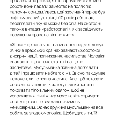
продавали на ринках, як товар. Від виснажливої
роботи вони падали замертво на полях під
палючим сонцем. Увесь цей жахливий період був
зафільмований у стрічці «10 років рабства»,
переглядати яку не можна без сліз. На сьогодні
також є випадки «работоргівлі», які засвідчують
порушення права на вільне життя.
«Жінка – це навіть не тварина, це предмет дому».
Жінки в арабських країнах зазнають жорстокої
дискримінації, приниження, насильства. Чоловіки
вважають, що жіноча стать ні на що не
заслуговує. Мусульманка повинна доглядати
дітей і працювати на благо сім’ї. Звісно, так думає
не кожен, лише певна частина. Але щоб показати
свою «цнотливість і чистоту», жінки повинні
покривати тіло вільним одягом, щоб не
«спокушати». Нині жінка може навіть отримати
освіту, що раніше вважалося чимось
неймовірним. Однак дружина мусульманина все
робить за згодою чоловіка. Щоб кудись іти, їй