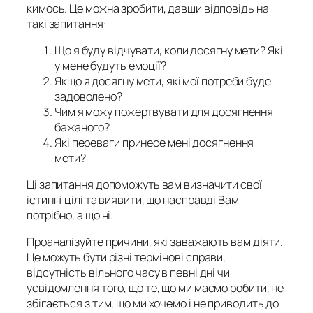
кимось. Це можна зробити, давши відповідь на
такі запитання:
Що я буду відчувати, коли досягну мети? Які
у мене будуть емоції?
Якщо я досягну мети, які мої потреби буде
задоволено?
Чим я можу пожертвувати для досягнення
бажаного?
Які переваги принесе мені досягнення
мети?
Ці запитання допоможуть вам визначити свої
істинні цілі та виявити, що насправді Вам
потрібно, а що ні.
Проаналізуйте причини, які заважають вам діяти.
Це можуть бути різні термінові справи,
відсутність вільного часу в певні дні чи
усвідомлення того, що те, що ми маємо робити, не
збігається з тим, що ми хочемо і не приводить до