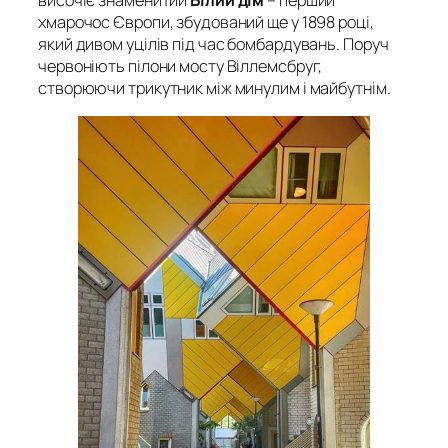
височіє знаменитий
Білий дім
– перший
хмарочос Європи, збудований ще у 1898 році,
який дивом уцілів під час бомбардувань. Поруч
червоніють пілони мосту Віллемсбруг,
створюючи трикутник між минулим і майбутнім.