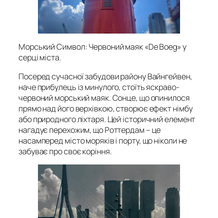
Морський Символ: Червоний маяк «De Boeg» у
серці міста.
Посеред сучасної забудови району Вайнгейвен,
наче прибулець із минулого, стоїть яскраво-
червоний морський маяк. Сонце, що опинилося
прямо над його верхівкою, створює ефект німбу
або природного ліхтаря. Цей історичний елемент
нагадує перехожим, що Роттердам – це
насамперед місто моряків і порту, що ніколи не
забуває про своє коріння.