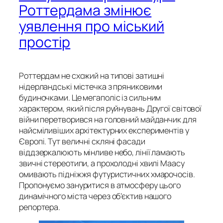
Роттердама змінює
уявлення про міський
простір
Роттердам не схожий на типові затишні
нідерландські містечка з пряниковими
будиночками. Це мегаполіс із сильним
характером, який після руйнувань Другої світової
війни перетворився на головний майданчик для
найсміливіших архітектурних експериментів у
Європі. Тут величні скляні фасади
віддзеркалюють мінливе небо, лінії ламають
звичні стереотипи, а прохолодні хвилі Маасу
омивають підніжжя футуристичних хмарочосів.
Пропонуємо зануритися в атмосферу цього
динамічного міста через об’єктив нашого
репортера.