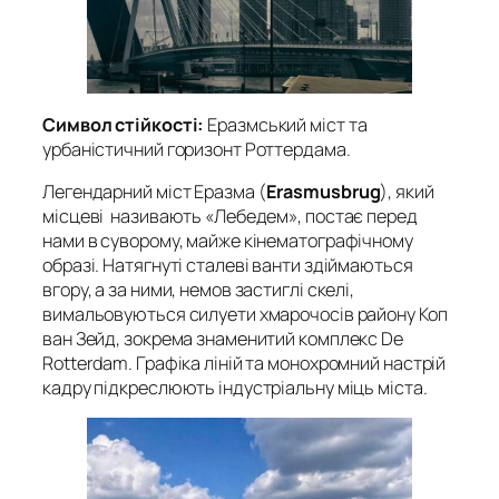
Символ стійкості:
Еразмський міст та
урбаністичний горизонт Роттердама.
Легендарний міст Еразма (
Erasmusbrug
), який
місцеві називають «Лебедем», постає перед
нами в суворому, майже кінематографічному
образі. Натягнуті сталеві ванти здіймаються
вгору, а за ними, немов застиглі скелі,
вимальовуються силуети хмарочосів району Коп
ван Зейд, зокрема знаменитий комплекс De
Rotterdam. Графіка ліній та монохромний настрій
кадру підкреслюють індустріальну міць міста
.