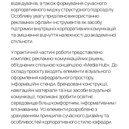
відвідувачів, а також формування сучасного
корпоративного іміджу структурного підрозділу.
Особливу увагу приділено використанню
рекламних офлайн-інструментів як засобу
підтримки внутрішніх корпоративних комунікацій
та зміцнення відчуття належності до академічної
спільноти.
У практичній частині роботи представлено
комплекс рекламно-комунікаційних рішень,
об’єднаних спільною концепцією «Media Hub». До
складу проєкту входять елементи візуального
оформлення кафедрального простору,
інформаційні стенди, брендовані конструкції,
навігаційні матеріали та інші засоби візуальної
комунікації, покликані зробити освітнє
середовище більш комфортним, інформативним і
впізнаваним. Усі елементи розроблено з
урахуванням принципів сучасного дизайну та
особливостей корпоративного стилю кафедри.