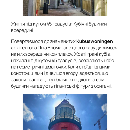
Життя під кутом 45 градусів: Кубічні будинки
всередині
Повертаємося до знаменитих
Kubuswoningen
архітектора Піта Блома, але цього разу дивимося
на них зсередини комплексу. Жовті грані кубів,
нахилені під кутом 45 градусів, розрізають небо
на геометричні шматочки. Коли стоїш під цими
конструкціями і дивишся вгору, здається, що
закони гравітації тут більше не діють, а самі
будинки нагадують гігантські фігури з оригамі.