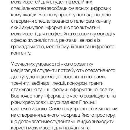
можливостей для студентів медійних
спеціальностей засобами сучасних цифрових
комунікацій. В основу проєкту покладено ідею
створення спеціалізованого телеграм-каналу,
який акумулює інформацію про актуальні
можливості для професійного розвитку молоді у
сферах журналістики, реклами, зв’язків із
громадськістю, медіакомунікацій та цифрового
контенту.
У сучасних умовах стрімкого розвитку
медіагалузі студенти потребують оперативного
доступу до інформації про освітні програми,
тренінги, вебінари, лекції, конкурси, гранти,
стажування та інші форми неформальної освіти.
Водночас таку інформацію часто розміщують на
різних ресурсах, що ускладнює її пошук і
систематизацію. Саме тому проєкт спрямований
на створення єдиного інформаційного простору,
що допомагатиме студентам швидко знаходити
корисні можливості для навчання та