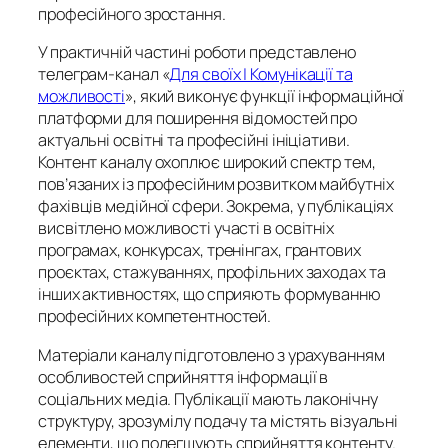
професійного зростання.
У практичній частині роботи представлено
телеграм-канал «
Для своїх | Комунікації та
можливості
», який виконує функції інформаційної
платформи для поширення відомостей про
актуальні освітні та професійні ініціативи.
Контент каналу охоплює широкий спектр тем,
пов’язаних із професійним розвитком майбутніх
фахівців медійної сфери. Зокрема, у публікаціях
висвітлено можливості участі в освітніх
програмах, конкурсах, тренінгах, грантових
проєктах, стажуваннях, профільних заходах та
інших активностях, що сприяють формуванню
професійних компетентностей.
Матеріали каналу підготовлено з урахуванням
особливостей сприйняття інформації в
соціальних медіа. Публікації мають лаконічну
структуру, зрозумілу подачу та містять візуальні
елементи, що полегшують сприйняття контенту.