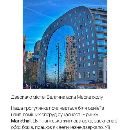
Дзеркало міста: Велична арка Маркетхолу
Наша прогулянка починається біля однієї з
найвідоміших споруд сучасності – ринку
Markthal
. Ця гігантська житлова арка, засклена з
обох боків, працює як величезне дзеркало. У її