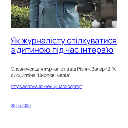
Як журналісту спілкуватися
з дитиною під час інтерв’ю
Словничок для журналістів від Різник Валерії 2-Ж
дисципліна “Цирфові медіа”
https://canva.link/e95ji0adxbqnmjf
28.05.2026