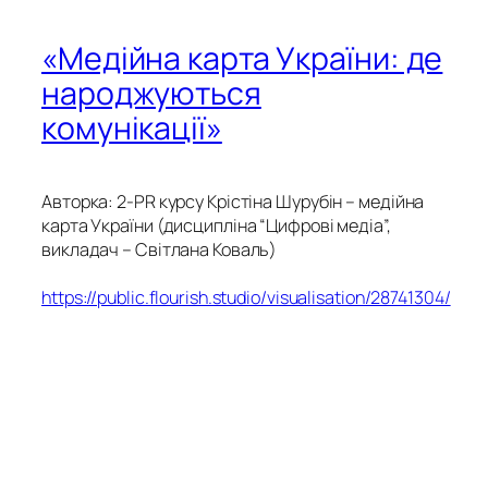
«Медійна карта України: де
народжуються
комунікації»
Авторка: 2-PR курсу Крістіна Шурубін – медійна
карта України (дисципліна “Цифрові медіа”,
викладач – Світлана Коваль)
https://public.flourish.studio/visualisation/28741304/