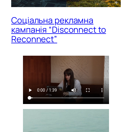
Соціальна рекламна
кампанія “Disconnect to
Reconnect”