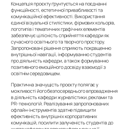
Концепція проєкту ґрунтується на поєднанні
функційності, естетичної привабливості та
комунікаційної ефективності. Використання
єдиної візуальної стилістики, фірмових кольорів,
логотипів і тематичних графічних елементів
забезпечує цілісність сприйняття кафедри як
сучасного освітнього та творчого простору.
Запропоновані рішення сприяють покращенню
внутрішньої навігації, інформуванню студентів
про діяльність кафедри, а також формуванню
позитивного емоційного досвіду взаємодії з
освітнім середовищем.
Практична значущість проєкту полягає у
можливості його безпосереднього впровадження
в діяльність кафедри журналістики, реклами та
PR-технологій. Реалізування запропонованих
офлайн-інструментів здатне підвищити
ефективність внутрішніх корпоративних
комунікацій, посилити залученість студентів до
життя кафедри та сприяти формуванню її