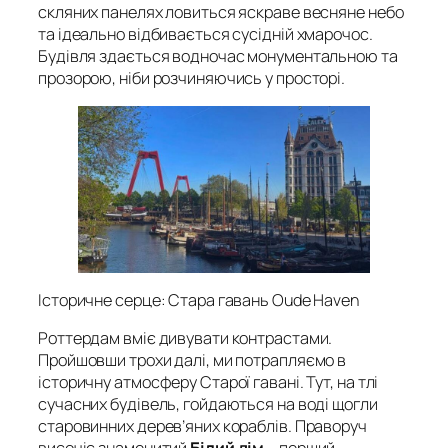
скляних панелях ловиться яскраве весняне небо
та ідеально відбивається сусідній хмарочос.
Будівля здається водночас монументальною та
прозорою, ніби розчиняючись у просторі
.
Історичне серце: Стара гавань Oude Haven
Роттердам вміє дивувати контрастами.
Пройшовши трохи далі, ми потрапляємо в
історичну атмосферу Старої гавані. Тут, на тлі
сучасних будівель, гойдаються на воді щогли
старовинних дерев’яних кораблів. Праворуч