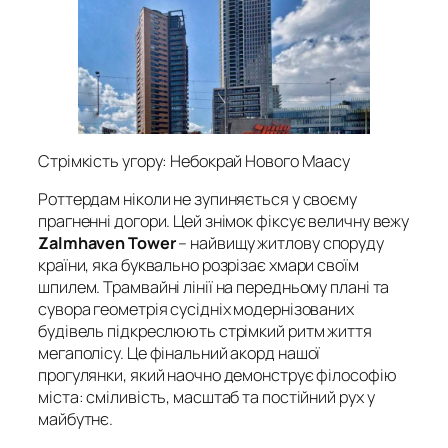
Стрімкість угору: Небокрай Нового Маасу
Роттердам ніколи не зупиняється у своєму
прагненні догори. Цей знімок фіксує величну вежу
Zalmhaven Tower
– найвищу житлову споруду
країни, яка буквально розрізає хмари своїм
шпилем. Трамвайні лінії на передньому плані та
сувора геометрія сусідніх модернізованих
будівель підкреслюють стрімкий ритм життя
мегаполісу. Це фінальний акорд нашої
прогулянки, який наочно демонструє філософію
міста: сміливість, масштаб та постійний рух у
майбутнє.