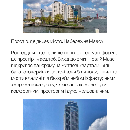
Простір, де дихає місто: Набережна Маасу
Роттердам – це не лише тісні архітектурні форми,
це простір і масштаб. Вихід до річки Новий Маас
відкриває панораму на житлові квартали. Білі
багатоповерхівки, зелені зони біля води, шпилі та
мости вдалині під безкраїм небом із фактурними
хмарами показують, як мегаполіс може бути
комфортним, просторим і дуже мальовничим.