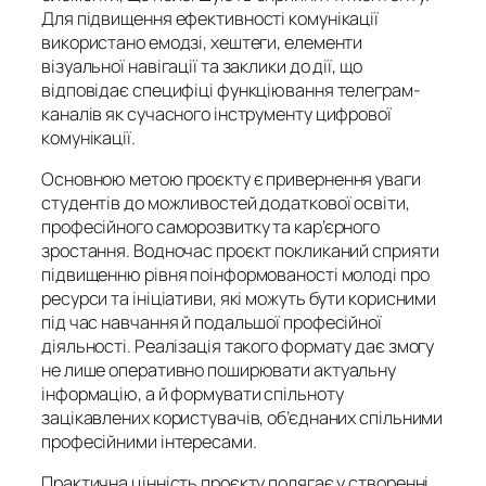
Для підвищення ефективності комунікації
використано емодзі, хештеги, елементи
візуальної навігації та заклики до дії, що
відповідає специфіці функціювання телеграм-
каналів як сучасного інструменту цифрової
комунікації.
Основною метою проєкту є привернення уваги
студентів до можливостей додаткової освіти,
професійного саморозвитку та кар’єрного
зростання. Водночас проєкт покликаний сприяти
підвищенню рівня поінформованості молоді про
ресурси та ініціативи, які можуть бути корисними
під час навчання й подальшої професійної
діяльності. Реалізація такого формату дає змогу
не лише оперативно поширювати актуальну
інформацію, а й формувати спільноту
зацікавлених користувачів, об’єднаних спільними
професійними інтересами.
Практична цінність проєкту полягає у створенні