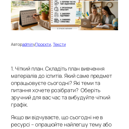
Автор
admin
у
Проєкти
, 
Тексти
1. Чіткий план. Складіть план вивчення
матеріалів до іспитів. Який саме предмет
опрацьовуєте сьогодні? Які теми та
питання хочете розібрати? Оберіть
зручний для вас час та вибудуйте чіткий
графік.
Якщо ви відчуваєте, що сьогодні не в
ресурсі – опрацюйте найлегшу тему або