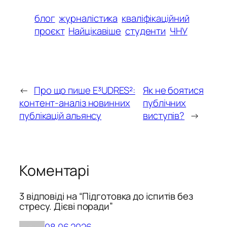
блог
журналістика
кваліфікаційний
проєкт
Найцікавіше
студенти
ЧНУ
←
Про що пише E³UDRES²:
Як не боятися
контент-аналіз новинних
публічних
публікацій альянсу
виступів?
→
Коментарі
3 відповіді на “Підготовка до іспитів без
стресу. Дієві поради”
08.06.2026